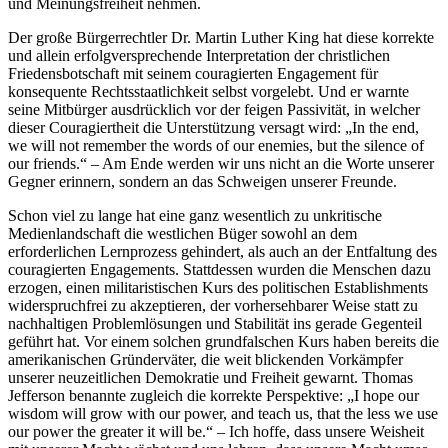
und Meinungsfreiheit nehmen.
Der große Bürgerrechtler Dr. Martin Luther King hat diese korrekte
und allein erfolgversprechende Interpretation der christlichen
Friedensbotschaft mit seinem couragierten Engagement für
konsequente Rechtsstaatlichkeit selbst vorgelebt. Und er warnte
seine Mitbürger ausdrücklich vor der feigen Passivität, in welcher
dieser Couragiertheit die Unterstützung versagt wird: „In the end,
we will not remember the words of our enemies, but the silence of
our friends.“ – Am Ende werden wir uns nicht an die Worte unserer
Gegner erinnern, sondern an das Schweigen unserer Freunde.
Schon viel zu lange hat eine ganz wesentlich zu unkritische
Medienlandschaft die westlichen Büger sowohl an dem
erforderlichen Lernprozess gehindert, als auch an der Entfaltung des
couragierten Engagements. Stattdessen wurden die Menschen dazu
erzogen, einen militaristischen Kurs des politischen Establishments
widerspruchfrei zu akzeptieren, der vorhersehbarer Weise statt zu
nachhaltigen Problemlösungen und Stabilität ins gerade Gegenteil
geführt hat. Vor einem solchen grundfalschen Kurs haben bereits die
amerikanischen Gründerväter, die weit blickenden Vorkämpfer
unserer neuzeitlichen Demokratie und Freiheit gewarnt. Thomas
Jefferson benannte zugleich die korrekte Perspektive: „I hope our
wisdom will grow with our power, and teach us, that the less we use
our power the greater it will be.“ – Ich hoffe, dass unsere Weisheit