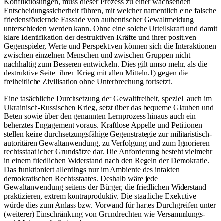
Konfliktlösungen, muss dieser Prozess zu einer wachsenden
Entscheidungssicherheit führen, mit welcher namentlich eine falsche
friedensfördernde Fassade von authentischer Gewaltmeidung
unterschieden werden kann. Ohne eine solche Urteilskraft und damit
klare Identifikation der destruktiven Kräfte und ihrer positiven
Gegenspieler, Werte und Perspektiven können sich die Interaktionen
zwischen einzelnen Menschen und zwischen Gruppen nicht
nachhaltig zum Besseren entwickeln. Dies gilt umso mehr, als die
destruktive Seite ihren Krieg mit allen Mitteln.1) gegen die
freiheitliche Zivilisation ohne Unterbrechung fortsetzt.
Eine tasächliche Durchsetzung der Gewaltfreiheit, speziell auch im
Ukrainisch-Russischen Krieg, setzt über das bequeme Glauben und
Beten sowie über den genannten Lernprozess hinaus auch ein
beherztes Engagement voraus. Kraftlose Appelle und Petitionen
stellen keine durchsetzungsfähige Gegenstrategie zur militaristisch-
autoritären Gewaltanwendung, zu Verfolgung und zum Ignorieren
rechtsstaatlicher Grundsätze dar. Die Anforderung besteht vielmehr
in einem friedlichen Widerstand nach den Regeln der Demokratie.
Das funktioniert allerdings nur im Ambiente des intakten
demokratischen Rechtsstaates. Deshalb wäre jede
Gewaltanwendung seitens der Bürger, die friedlichen Widerstand
praktizieren, extrem kontraproduktiv. Die staatliche Exekutive
würde dies zum Anlass bzw. Vorwand für hartes Durchgreifen unter
(weiterer) Einschränkung von Grundrechten wie Versammlungs-