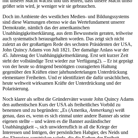
mit unserer Macht wächst und uns lehren, dass unsere Macht umso
größer sein wird, je weniger wir sie gebrauchen.
Doch im Ambiente des westlichen Medien- und Bildungssystems
sind diese Warnungen ebenso wie das Wertefundament unserer
Demokratie, nämlich das der amerikanischen
Unabhängigkeitserklärung, aus dem Bewusstsein geraten, teilweise
auch systematisch herausgehalten worden. Das zeigt sich nicht
zuletzt an der großartigen Rede des sechsten Präsidenten der USA,
John Quincy Adams von Juli 1821. Der damalige Anlass war der
45. Jahrestag der Unabhängigkeitserklärung. Erst seit kurzer Zeit
steht der vollständige Text wieder zur Verfügung2). – Er ist geprägt
von der heute so dringend benötigten couragierten Haltung
gegenüber den Kräften einer jahrhundertelangen Unterdrückung
elementarer Freiheiten. Und er identifiziert die dafür ursächlichen,
heute weltweit wirksamen Kräfte der Unterdrückung und der
Polarisierung.
Noch klarer als selbst die Gründerväter wusste John Quincy Adams
den authentischen Kurs der USA als freiheitliches Vorbild zu
benennen und zu begründen: „Es (Amerika
, Anmerkung
) weiß
genau, dass es, wenn es sich einmal unter andere Banner als seine
eigenen stellte – und wären es die Banner ausländischer
Unabhängigkeit –, sich unwiderruflich in all die Kriege der
Interessen und Intrigen, der persönlichen Habgier, des Neids und
des Ehrgeizes verstricken würde, die die Farben der Freiheit