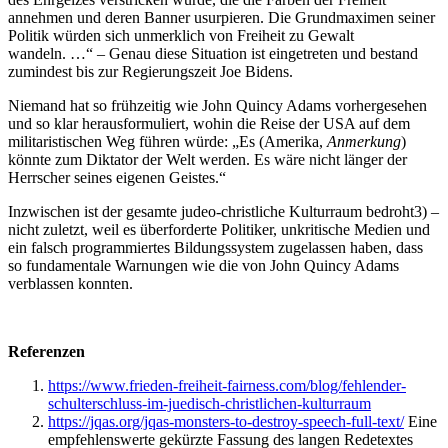
annehmen und deren Banner usurpieren. Die Grundmaximen seiner
Politik würden sich unmerklich von Freiheit zu Gewalt
wandeln. …“ – Genau diese Situation ist eingetreten und bestand
zumindest bis zur Regierungszeit Joe Bidens.
Niemand hat so frühzeitig wie John Quincy Adams vorhergesehen
und so klar herausformuliert, wohin die Reise der USA auf dem
militaristischen Weg führen würde: „Es (Amerika,
Anmerkung
)
könnte zum Diktator der Welt werden. Es wäre nicht länger der
Herrscher seines eigenen Geistes.“
Inzwischen ist der gesamte judeo-christliche Kulturraum bedroht3) –
nicht zuletzt, weil es überforderte Politiker, unkritische Medien und
ein falsch programmiertes Bildungssystem zugelassen haben, dass
so fundamentale Warnungen wie die von John Quincy Adams
verblassen konnten.
Referenzen
https://www.frieden-freiheit-fairness.com/blog/fehlender-
schulterschluss-im-juedisch-christlichen-kulturraum
https://jqas.org/jqas-monsters-to-destroy-speech-full-text/
Eine
empfehlenswerte gekürzte Fassung des langen Redetextes