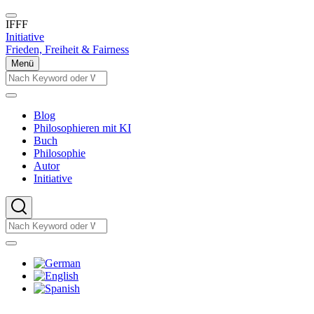
Direkt
zum
IFFF
Inhalt
Initiative
Frieden, Freiheit & Fairness
Menü
Suche
Suche
Blog
Philosophieren mit KI
Main
Buch
navigation
Philosophie
Autor
Initiative
Suche
Suche
Sprachumschalter