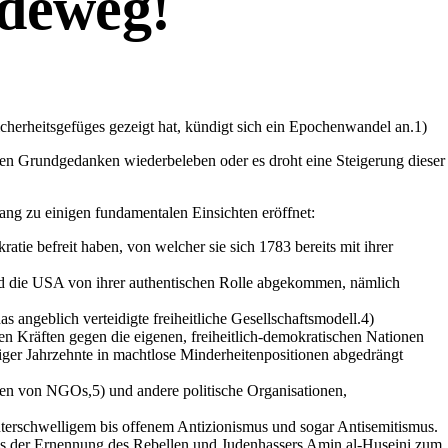
ideweg!
cherheitsgefüges gezeigt hat, kündigt sich ein Epochenwandel an.1)
chen Grundgedanken wiederbeleben oder es droht eine Steigerung dieser
ng zu einigen fundamentalen Einsichten eröffnet:
tie befreit haben, von welcher sie sich 1783 bereits mit ihrer
ind die USA von ihrer authentischen Rolle abgekommen, nämlich
 angeblich verteidigte freiheitliche Gesellschaftsmodell.4)
ten Kräften gegen die eigenen, freiheitlich-demokratischen Nationen
iger Jahrzehnte in machtlose Minderheitenpositionen abgedrängt
en von NGOs,5) und andere politische Organisationen,
unterschwelligem bis offenem Antizionismus und sogar Antisemitismus.
aus der Ernennung des Rebellen und Judenhassers Amin al-Huseini zum