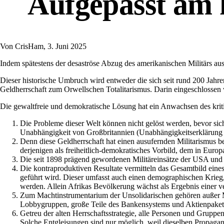
Aufgepasst am 
Von
CrisHam
, 3. Juni 2025
Indem spätestens der desaströse Abzug des amerikanischen Militärs au
Dieser historische Umbruch wird entweder die sich seit rund 200 Jahr
Geldherrschaft zum Orwellschen Totalitarismus. Darin eingeschlossen 
Die gewaltfreie und demokratische Lösung hat ein Anwachsen des krit
Die Probleme dieser Welt können nicht gelöst werden, bevor sich
Unabhängigkeit von Großbritannien (Unabhängigkeitserklärung 1
Denn diese Geldherrschaft hat einen ausufernden Militarismus 
derjenigen als freiheitlich-demokratisches Vorbild, dem in Europa 
Die seit 1898 prägend gewordenen Militäreinsätze der USA und de
Die kontraproduktiven Resultate vermitteln das Gesamtbild eines
geführt wird. Dieser umfasst auch einen demographischen Krieg,
werden. Allein Afrikas Bevölkerung wächst als Ergebnis einer v
Zum Machtinstrumentarium der Unsolidarischen gehören außer M
Lobbygruppen, große Teile des Bankensystems und Aktienpakete
Getreu der alten Herrschaftsstrategie, alle Personen und Grupp
Solche Entgleisungen sind nur möglich, weil dieselben Propaga