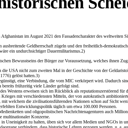
historischen Sche
s Afghanistan im August 2021 den Fassadencharakter des weltweiten Si
en ausbreitende Geldherrschaft zügeln und den freiheitlich-demokratis
wäre ein undurchsichtiger Dauermilitarismus.2)
ischen Bewusstseins der Bürger zur Voraussetzung, welches ihnen Zuga
 die USA nicht zum zweiten Mal in der Geschichte von der Geldaristokra
776) gelöst hatten.3)
begünstigt, eine Verbindung, die vom MIC verkörpert wird. Dadurch s
bereits frühzeitig viele Länder gefolgt sind.
s Westens erweisen sich im Rückblick als reputationszerstörend für das
 Krieges mit verschiedensten Mitteln, der von autokratisch ambitionier
 mit welchem die zivilisationsführenden Nationen schon auf Sicht wen
erfehlten Entwicklungspolitik täglich um etwa 100.000 Personen.
edienketten und oligopolistischen Nachrichtenagenturen auch Million
 multinationaler Konzerne.
en in Uneinigkeit zu halten, üben sich vor allem Medien und NGOs in 
ndaorgane verhindern, dass historische Lehren gezogen werden, u. a. 