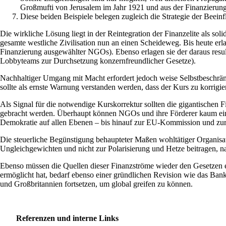
Großmufti von Jerusalem im Jahr 1921 und aus der Finanzierun
Diese beiden Beispiele belegen zugleich die Strategie der Beeinf
Die wirkliche Lösung liegt in der Reintegration der Finanzelite als so
gesamte westliche Zivilisation nun an einen Scheideweg. Bis heute erl
Finanzierung ausgewählter NGOs). Ebenso erlagen sie der daraus resul
Lobbyteams zur Durchsetzung konzernfreundlicher Gesetze).
Nachhaltiger Umgang mit Macht erfordert jedoch weise Selbstbeschränk
sollte als ernste Warnung verstanden werden, dass der Kurs zu korrigi
Als Signal für die notwendige Kurskorrektur sollten die gigantischen
gebracht werden. Überhaupt können NGOs und ihre Förderer kaum einen 
Demokratie auf allen Ebenen – bis hinauf zur EU-Kommission und z
Die steuerliche Begünstigung behaupteter Maßen wohltätiger Organisa
Ungleichgewichten und nicht zur Polarisierung und Hetze beitragen, n
Ebenso müssen die Quellen dieser Finanzströme wieder den Gesetzen ei
ermöglicht hat, bedarf ebenso einer gründlichen Revision wie das Ban
und Großbritannien fortsetzen, um global greifen zu können.
Referenzen und interne Links