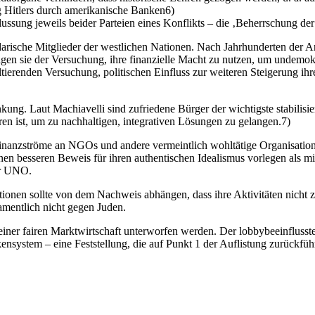
g Hitlers durch amerikanische Banken6)
lussung jeweils beider Parteien eines Konflikts – die ‚Beherrschung der
lidarische Mitglieder der westlichen Nationen. Nach Jahrhunderten der A
agen sie der Versuchung, ihre finanzielle Macht zu nutzen, um undemokr
tierenden Versuchung, politischen Einfluss zur weiteren Steigerung ih
ung. Laut Machiavelli sind zufriedene Bürger der wichtigste stabilisi
eren ist, um zu nachhaltigen, integrativen Lösungen zu gelangen.7)
 Finanzströme an NGOs und andere vermeintlich wohltätige Organisation
besseren Beweis für ihren authentischen Idealismus vorlegen als mit e
ur UNO.
tionen sollte von dem Nachweis abhängen, dass ihre Aktivitäten nicht
amentlich nicht gegen Juden.
ner fairen Marktwirtschaft unterworfen werden. Der lobbybeeinflusste
kensystem – eine Feststellung, die auf Punkt 1 der Auflistung zurück