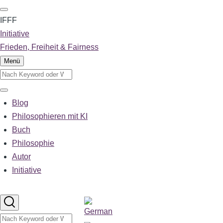
Direkt
zum
IFFF
Inhalt
Initiative
Frieden, Freiheit & Fairness
Menü
Suche
Suche
Blog
Main
navigation
Philosophieren mit KI
Buch
Philosophie
Autor
Initiative
Sprachumschalter
Suche