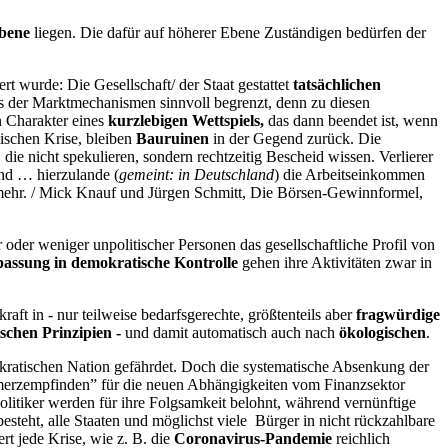
Ebene
liegen. Die dafür auf höherer Ebene Zuständigen bedürfen der
rt wurde: Die Gesellschaft/ der Staat gestattet
tatsächlichen
s der Marktmechanismen sinnvoll begrenzt, denn zu diesen
en Charakter eines
kurzlebigen Wettspiels,
das dann beendet ist, wenn
pischen Krise, bleiben
Bauruinen
in der Gegend zurück. Die
ie nicht spekulieren, sondern rechtzeitig Bescheid wissen. Verlierer
nd … hierzulande (
gemeint: in Deutschland
) die Arbeitseinkommen
mehr. / Mick Knauf und Jürgen Schmitt, Die Börsen-Gewinnformel,
 oder weniger unpolitischer Personen das gesellschaftliche Profil von
passung in demokratische Kontrolle
gehen ihre Aktivitäten zwar in
ft in - nur teilweise bedarfsgerechte, größtenteils aber
fragwürdige
schen Prinzipien -
und damit automatisch auch nach
ökologischen
.
okratischen Nation gefährdet. Doch die systematische Absenkung der
Schmerzempfinden” für die neuen Abhängigkeiten vom Finanzsektor
Politiker werden für ihre Folgsamkeit belohnt, während vernünftige
esteht, alle Staaten und möglichst viele Bürger in nicht rückzahlbare
rt jede Krise, wie z. B. die
Coronavirus-Pandemie
reichlich