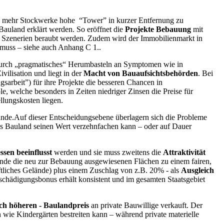
0 und mehr Stockwerke hohe “Tower” in kurzer Entfernung zu
Bauland erklärt werden. So eröffnet die
Projekte Bebauung
mit
en Szenerien beraubt werden. Zudem wird der Immobilienmarkt in
 muss – siehe auch Anhang C 1..
 durch „pragmatisches“ Herumbasteln an Symptomen wie in
ilisation und liegt in der
Macht von Bauaufsichtsbehörden
. Bei
arbeit”) für ihre Projekte die besseren Chancen in
 welche besonders in Zeiten niedriger Zinsen die Preise für
llungskosten liegen.
ände.Auf dieser Entscheidungsebene überlagern sich die Probleme
es Bauland seinen Wert verzehnfachen kann – oder auf Dauer
ssen beeinflusst
werden und sie muss zweitens die
Attraktivität
nde die neu zur Bebauung ausgewiesenen Flächen zu einem fairen,
haftliches Gelände) plus einem Zuschlag von z.B. 20% - als
Ausgleich
schädigungsbonus erhält konsistent und im gesamten Staatsgebiet
ich höheren - Baulandpreis
an private Bauwillige verkauft. Der
wie Kindergärten bestreiten kann – während private materielle