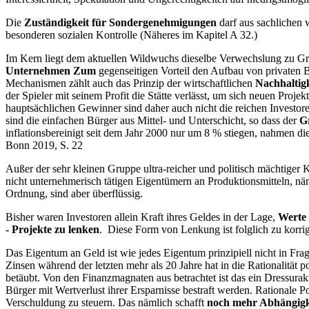
Die
Zuständigkeit für Sondergenehmigungen
darf aus sachlichen
besonderen sozialen Kontrolle (Näheres im Kapitel A 32.)
Im Kern liegt dem aktuellen Wildwuchs dieselbe Verwechslung zu Grunde
Unternehmen Zum
gegenseitigen Vorteil den Aufbau von privaten 
Mechanismen zählt auch das Prinzip der wirtschaftlichen
Nachhaltigk
der Spieler mit seinem Profit die Stätte verlässt, um sich neuen Proj
hauptsächlichen Gewinner sind daher auch nicht die reichen Investore
sind die einfachen Bürger aus Mittel- und Unterschicht, so dass der
G
inflationsbereinigt seit dem Jahr 2000 nur um 8 % stiegen, nahme
Bonn 2019, S. 22
Außer der sehr kleinen Gruppe ultra-reicher und politisch mächtiger K
nicht unternehmerisch tätigen Eigentümern an Produktionsmitteln, n
Ordnung, sind aber überflüssig.
Bisher waren Investoren allein Kraft ihres Geldes in der Lage,
Werte
- Projekte zu lenken
. Diese Form von Lenkung ist folglich zu korr
Das Eigentum an Geld ist wie jedes Eigentum prinzipiell nicht in Fr
Zinsen während der letzten mehr als 20 Jahre hat in die Rationalitä
betäubt. Von den Finanzmagnaten aus betrachtet ist das ein Dressura
Bürger mit Wertverlust ihrer Ersparnisse bestraft werden. Rationale P
Verschuldung zu steuern. Das nämlich schafft
noch mehr Abhängigk