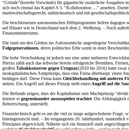
“Gründe”(korrekt Vorwände) für gigantische zusätzliche Ausgaben in 
sich noch einmal das Kapitel A 5. “Kollaboration …” ansehen. Damit 
marktwirtschaftsgerecht, unbürokratisch und mit gesellschaftspolitis
Die beschlossenen astronomischen Hilfsprogramme liefern dagegen s
auf Häuser wie in Deutschland nach dem 2. Weltkrieg. – Nach außerha
Finanzministeriums.
Die rund um den Globus ins Astronomische angestiegene Verschuldun
Folgegenerationen
, deren politisches Erbe somit in einer Beschnei
Die hohe Verschuldung ist jedoch nur eine unter mehreren Entwicklun
Hierzu zählt auch das teilweise bereits erfolgreiche Bemühen, Firmen
großen
Tabakkonzerne gegen Uruguay
(2010 bis 2016) hatte zwar
neokapitalistischen Antiprinzips, dass eine Firma überhaupt einen S
betätigen darf. Diese Firma kann
Gleichbehandlung mit anderen F
stehen. Ein Angriff auf dieses Prinzip stellt einen
Angriff auf die Sou
Die Befunde zeigen, dass der Kapitalismus sein Machtprinzip “divide
letztere er
gegeneinander auszuspielen trachtet
. Die Abhängigkeit d
Beherrschung, unterstellt.
Finanztechnisch geht es um die viel zu lange aufgeschobene Frage, wi
hineingerutscht sind. – Im vergangenen 20. Jahrhundert, namentlich
Prinzipien abgewickelt. Näherte sich ein finanziell stark angeschlag