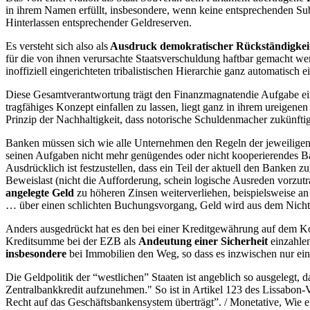
in ihrem Namen erfüllt, insbesondere, wenn keine entsprechenden Su
Hinterlassen entsprechender Geldreserven.
Es versteht sich also als
Ausdruck demokratischer Rückständigkei
für die von ihnen verursachte Staatsverschuldung haftbar gemacht wer
inoffiziell eingerichteten tribalistischen Hierarchie ganz automatisch 
Diese Gesamtverantwortung trägt den Finanzmagnatendie Aufgabe ei
tragfähiges Konzept einfallen zu lassen, liegt ganz in ihrem ureigenen
Prinzip der Nachhaltigkeit, dass notorische Schuldenmacher zukünfti
Banken müssen sich wie alle Unternehmen den Regeln der jeweiligen 
seinen Aufgaben nicht mehr genügendes oder nicht kooperierendes B
Ausdrücklich ist festzustellen, dass ein Teil der aktuell den Banken
Beweislast (nicht die Aufforderung, schein logische Ausreden vorzut
angelegte Geld
zu höheren Zinsen weiterverliehen, beispielsweise a
… über einen schlichten Buchungsvorgang, Geld wird aus dem Nichts
Anders ausgedrückt hat es den bei einer Kreditgewährung auf dem K
Kreditsumme bei der EZB als
Andeutung einer Sicherheit
einzahlen
insbesondere
bei Immobilien den Weg, so dass es inzwischen nur eine
Die Geldpolitik der “westlichen” Staaten ist angeblich so ausgelegt, d
Zentralbankkredit aufzunehmen." So ist in Artikel 123 des Lissabon-Ve
Recht auf das Geschäftsbankensystem überträgt”. / Monetative, Wie 