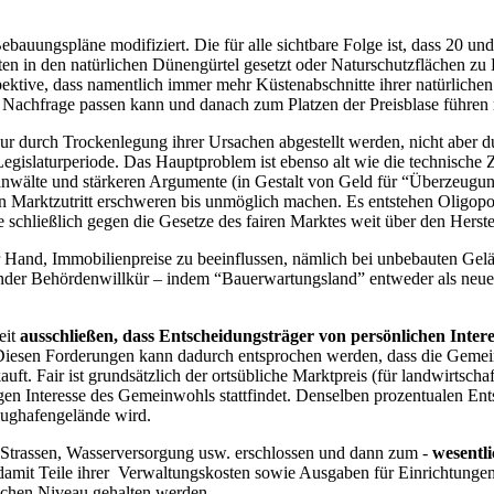
 Bebauungspläne modifiziert. Die für alle sichtbare Folge ist, dass 2
ten in den natürlichen Dünengürtel gesetzt oder Naturschutzflächen zu 
ektive, dass namentlich immer mehr Küstenabschnitte ihrer natürlich
 Nachfrage passen kann und danach zum Platzen der Preisblase führen
r durch Trockenlegung ihrer Ursachen abgestellt werden, nicht aber
islaturperiode. Das Hauptproblem ist ebenso alt wie die technische Ziv
nwälte und stärkeren Argumente (in Gestalt von Geld für “Überzeugungs
rktzutritt erschweren bis unmöglich machen. Es entstehen Oligopole,
schließlich gegen die Gesetze des fairen Marktes weit über den Herste
 Hand, Immobilienpreise zu beeinflussen, nämlich bei unbebauten Gel
render Behördenwillkür – indem “Bauerwartungsland” entweder als neu
eit
ausschließen, dass Entscheidungsträger von persönlichen Intere
 Diesen Forderungen kann dadurch entsprochen werden, dass die Gemei
auft. Fair ist grundsätzlich der ortsübliche Marktpreis (für landwirtsc
gen Interesse des Gemeinwohls stattfindet. Denselben prozentualen Ent
Flughafengelände wird.
Strassen, Wasserversorgung usw. erschlossen und dann zum -
wesentl
damit Teile ihrer Verwaltungskosten sowie Ausgaben für Einrichtungen 
lichen Niveau gehalten werden.