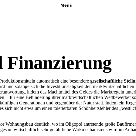
Menü
d Finanzierung
n Produktionsmitteln automatisch eine besondere
gesellschaftliche Stell
ird und solange sich die Investitionstätigkeit den marktwirtschaftliche
Verantwortung, indem das Machtmittel des Geldes die Marktregeln unterl
ngen -- für eine Behinderung ihrer marktwirtschaftlichen Wettbewerber 
ukünftigen Generationen und gegenüber der Natur statt. Indem ein R
sich nicht etwa um einen tolerierbaren Schönheitsfehler des „westlic
Sektor Wohnungsbau deutlich, wo im Oligopol antretende große Baufir
gesamtwirtschaftlich sehr gefährliche Wirkmechanismus wird im Anhang