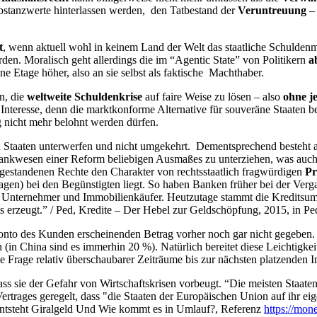
bstanzwerte hinterlassen werden, den Tatbestand der
Veruntreuung
– 
t
, wenn aktuell wohl in keinem Land der Welt das staatliche Schuldenm
den. Moralisch geht allerdings die im “Agentic State” von Politikern
a
eine Etage höher, also an sie selbst als faktische Machthaber.
n, die
weltweite Schuldenkrise
auf faire Weise
zu lösen
– also
ohne je
 Interesse, denn die marktkonforme Alternative für souveräne Staaten be
g nicht mehr belohnt werden dürfen.
Staaten unterwerfen und nicht umgekehrt. Dementsprechend besteht auc
ankwesen einer Reform beliebigen Ausmaßes zu unterziehen, was auch
 zugestandenen Rechte den Charakter von rechtsstaatlich fragwürdigen
Pr
ragen) bei den Begünstigten liegt. So haben Banken früher bei der Verg
n Unternehmer und Immobilienkäufer. Heutzutage stammt die Kreditsum
 erzeugt.” / Ped, Kredite – Der Hebel zur Geldschöpfung, 2015, in P
onto des Kunden erscheinenden Betrag vorher noch gar nicht gegeben
 (in China sind es immerhin 20 %). Natürlich bereitet diese Leichtigk
 Frage relativ überschaubarer Zeiträume bis zur nächsten platzenden I
ass sie der Gefahr von Wirtschaftskrisen vorbeugt. “Die meisten Staaten
rtrages geregelt, dass "die Staaten der Europäischen Union auf ihr eig
entsteht Giralgeld Und Wie kommt es in Umlauf?, Referenz
https://mon