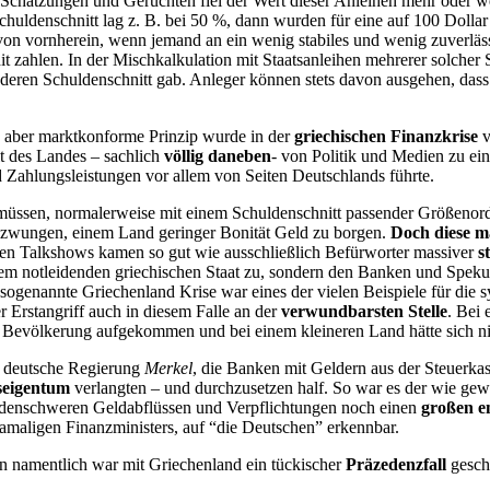
chätzungen und Gerüchten fiel der Wert dieser Anleihen mehr oder we
uldenschnitt lag z. B. bei 50 %, dann wurden für eine auf 100 Dollar 
s von vornherein, wenn jemand an ein wenig stabiles und wenig zuverlä
t zahlen. In der Mischkalkulation mit Staatsanleihen mehrerer solcher
deren Schuldenschnitt gab. Anleger können stets davon ausgehen, dass e
, aber marktkonforme Prinzip wurde in der
griechischen Finanzkrise
v
t des Landes – sachlich
völlig daneben
- von Politik und Medien zu ei
Zahlungsleistungen vor allem von Seiten Deutschlands führte.
 müssen, normalerweise mit einem Schuldenschnitt
passender Größenord
ezwungen, einem Land geringer Bonität Geld zu borgen.
Doch diese m
den Talkshows kamen so gut wie ausschließlich Befürworter massiver
st
dem notleidenden griechischen Staat zu, sondern den Banken und Speku
ogenannte Griechenland Krise war eines der vielen Beispiele für die 
er Erstangriff auch in diesem Falle an der
verwundbarsten Stelle
. Bei
Bevölkerung aufgekommen und bei einem kleineren Land hätte sich nicht
die deutsche Regierung
Merkel
, die Banken mit Geldern aus der Steuerkass
tseigentum
verlangten – und durchzusetzen half. So war es der wie gew
iardenschweren Geldabflüssen und Verpflichtungen noch einen
großen e
amaligen Finanzministers, auf “die Deutschen” erkennbar.
 namentlich war mit Griechenland ein tückischer
Präzedenzfall
gesch