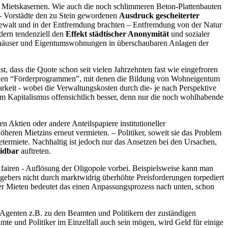
men Mietskasernen. Wie auch die noch schlimmeren Beton-Plattenbauten
 - Vorstädte den zu Stein gewordenen
Ausdruck gescheiterter
Gewalt und in der Entfremdung brachten – Entfremdung von der Natur
dern tendenziell den
Effekt städtischer Anonymität
und sozialer
enhäuser und Eigentumswohnungen in überschaubaren Anlagen der
 dass die Quote schon seit vielen Jahrzehnten fast wie eingefroren
tlichen “Förderprogrammen”, mit denen die Bildung von Wohneigentum
keit - wobei die Verwaltungskosten durch die- je nach Perspektive
im Kapitalismus offensichtlich besser, denn nur die noch wohlhabende
 Aktien oder andere Anteilspapiere institutioneller
öheren Mietzins erneut vermieten. – Politiker, soweit sie das Problem
etermiete. Nachhaltig ist jedoch nur das Ansetzen bei den Ursachen,
idbar
auftreten.
s fairen - Auflösung der Oligopole vorbei. Beispielsweise kann man
ebers nicht durch marktwidrig überhöhte Preisforderungen torpediert
der Mieten bedeutet das einen Anpassungsprozess nach unten, schon
/ Agenten z.B. zu den Beamten und Politikern der zuständigen
te und Politiker im Einzelfall auch sein mögen, wird Geld für einige