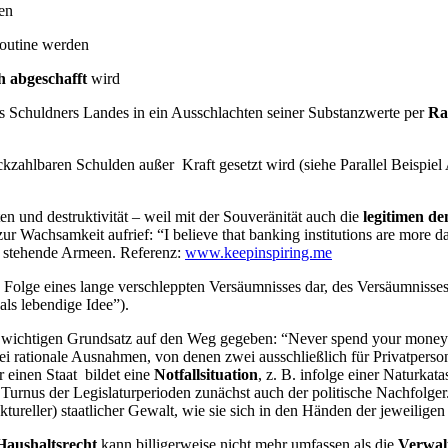
en
Routine werden
h abgeschafft
wird
es Schuldners Landes in ein Ausschlachten seiner Substanzwerte per
Ram
kzahlbaren Schulden außer Kraft gesetzt wird (siehe Parallel Beispiel
en und destruktivität – weil mit der Souveränität auch die
legitimen d
ur Wachsamkeit aufrief: “I believe that banking institutions are more da
als stehende Armeen. Referenz:
www.keepinspiring.me
he Folge eines lange verschleppten Versäumnisses dar, des Versäumnisse
als lebendige Idee”).
 wichtigen Grundsatz auf den Weg gegeben: “Never spend your money bef
ei rationale Ausnahmen, von denen zwei ausschließlich für Privatpers
r einen Staat bildet eine
Notfallsituation
, z. B. infolge einer Naturkat
 Turnus der Legislaturperioden zunächst auch der politische Nachfolger
uktureller) staatlicher Gewalt, wie sie sich in den Händen der jeweilig
Haushaltsrecht
kann billigerweise nicht mehr umfassen als die
Verwal