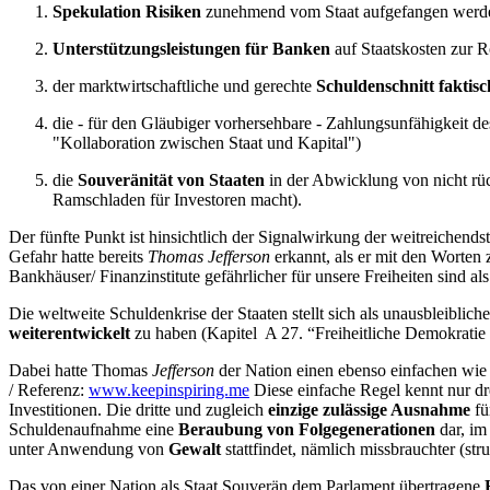
Spekulation Risiken
zunehmend vom Staat aufgefangen werd
Unterstützungsleistungen für Banken
auf Staatskosten zur 
der marktwirtschaftliche und gerechte
Schuldenschnitt faktisc
die - für den Gläubiger vorhersehbare - Zahlungsunfähigkeit d
"Kollaboration zwischen Staat und Kapital")
die
Souveränität von Staaten
in der Abwicklung von nicht rüc
Ramschladen für Investoren macht).
Der fünfte Punkt ist hinsichtlich der Signalwirkung der weitreichendst
Gefahr hatte bereits
Thomas Jefferson
erkannt, als er mit den Worten z
Bankhäuser/ Finanzinstitute gefährlicher für unsere Freiheiten sind 
Die weltweite Schuldenkrise der Staaten stellt sich als unausbleiblic
weiterentwickelt
zu haben (Kapitel A 27. “Freiheitliche Demokratie 
Dabei hatte Thomas
Jefferson
der Nation einen ebenso einfachen wie
/ Referenz:
www.keepinspiring.me
Diese einfache Regel kennt nur dr
Investitionen. Die dritte und zugleich
einzige zulässige Ausnahme
fü
Schuldenaufnahme eine
Beraubung von Folgegenerationen
dar, im
unter Anwendung von
Gewalt
stattfindet, nämlich missbrauchter (str
Das von einer Nation als Staat Souverän dem Parlament übertragene