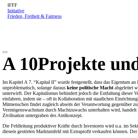
IFFF
Direkt zum Inhalt
Initiative
Frieden, Freiheit & Fairness
A 10
Projekte un
Im Kapitel A 7. “Kapital II” wurde festgestellt, dass das Eigentum a
unproblematisch, solange daraus
keine politische Macht
abgeleitet w
unterwirft. Der Kapitalismus behindert jedoch die Entfaltung dieser 
einfahren, indem sie – oft in Kollaboration mit staatlichen Einrichtu
Mitmenschen findet zugleich abseits der Verantwortung gegenüber z
Vermögenswachstum durch Machtzuwachs unterhalten wird, handelt es 
Zivilisation untergraben des Antikonzept.
Die Fehlleitung produktiver Kräfte durch Investoren wird u.a. im 
diesem gestörten Marktumfeld mit Extraprofit verkaufen können. Der 