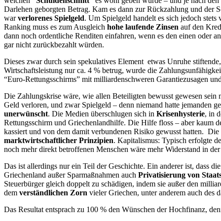
welchen
“Schuldenschnitt”
es wohl geben würde – und je nach den S
Darlehen geborgten Betrag. Kam es dann zur Rückzahlung und der Sch
war
verlorenes Spielgeld
. Um Spielgeld handelt es sich jedoch stet
Ranking muss es zum Ausgleich
hohe laufende Zinsen
auf den Kredi
dann noch ordentliche Renditen einfahren, wenn es den einen oder an
gar nicht zurückbezahlt würden.
Dieses zwar durch sein spekulatives Element etwas Unruhe stiftende
Wirtschaftsleistung nur ca. 4 % betrug, wurde die Zahlungsunfähigkei
“Euro-Rettungsschirms” mit milliardenschweren Garantiezusagen und 
Die Zahlungskrise wäre, wie allen Beteiligten bewusst gewesen sein
Geld verloren, und zwar Spielgeld – denn niemand hatte jemanden g
unerwünscht
. Die Medien überschlugen sich in
Krisenhysterie
, in 
Rettungsschirm und Griechenlandhilfe. Die Hilfe floss – aber kaum 
kassiert und von dem damit verbundenen Risiko gewusst hatten. Die s
marktwirtschaftlicher Prinzipien
. Kapitalismus: Typisch erfolgte d
noch mehr direkt betroffenen Menschen wäre mehr Widerstand in der 
Das ist allerdings nur ein Teil der Geschichte. Ein anderer ist, dass 
Griechenland außer Sparmaßnahmen auch
Privatisierung von Staa
Steuerbürger gleich doppelt zu schädigen, indem sie außer den mill
dem
verständlichen Zorn
vieler Griechen, unter anderem auch des d
Das Resultat entsprach zu 100 % den Wünschen der Hochfinanz, denn