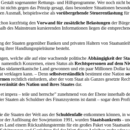
Gestalt sogenannter Rettungs- und Hilfsprogramme. Wer noch nicht beg
ist nichts gegen das Prinzip gesagt, dass besondere Situationen beso
chen Ausmaß, beispielsweise als
vorübergehende Steuerentlastung
für
chon kurzfristig den
Vorwand für zusätzliche Belastungen
der Bürge
lb des Mainstream kursierenden Informationen liegen die entsprechende
g der Staaten gegenüber Banken und privaten Haltern von Staatsanlei
dung ihrer Handlungsspielräume besteht.
gen, welche alle auf eine wachsende politische
Abhängigkeit der Sta
, namentlich Konzernen, einen Status als
Rechtspersonen auf dem Ni
 das südamerikanische Land gewonnen und ein paar Millionen Dollar ka
taat verklagen kann. – Denn
selbstverständlich
bestimmt eine Nation
s
irmen
rechtlich einfordern, aber der vom Staat als Ganzes gesetzte Re
veränität des Nation und ihres Staates
dar.
 et impera – teile und herrsche” zunehmend von der Ebene innerhalb de
er Staaten als Schuldner des Finanzsystems ist damit – sogar dem Prof
e die Staaten der Welt aus der
Schuldenfalle
entkommen können, in wel
 vor der Auflösung der Sowjetunion 1991, wurden
Staatsbankrotts
- un
enes Land einem Rückzahlungstermin für ein großes Paket von Staatsanle