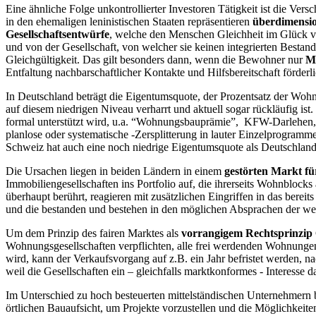
Eine ähnliche Folge unkontrollierter Investoren Tätigkeit ist die Ve
in den ehemaligen leninistischen Staaten repräsentieren
überdimensio
Gesellschaftsentwürfe
, welche den Menschen Gleichheit im Glück ve
und von der Gesellschaft, von welcher sie keinen integrierten Besta
Gleichgültigkeit. Das gilt besonders dann, wenn die Bewohner nur
Mi
Entfaltung nachbarschaftlicher Kontakte und Hilfsbereitschaft förderli
In Deutschland beträgt die Eigentumsquote, der Prozentsatz der Wohn
auf diesem niedrigen Niveau verharrt und aktuell sogar rückläufig i
formal unterstützt wird, u.a. “Wohnungsbauprämie”, KFW-Darlehen, “
planlose oder systematische -Zersplitterung in lauter Einzelprogram
Schweiz hat auch eine noch niedrige Eigentumsquote als Deutschland
Die Ursachen liegen in beiden Ländern in einem
gestörten Markt f
Immobiliengesellschaften ins Portfolio auf, die ihrerseits Wohnblock
überhaupt berührt, reagieren mit zusätzlichen Eingriffen in das bere
und die bestanden und bestehen in den möglichen Absprachen der w
Um dem Prinzip des fairen Marktes als
vorrangigem Rechtsprinzip
Wohnungsgesellschaften verpflichten, alle frei werdenden Wohnungen
wird, kann der Verkaufsvorgang auf z.B. ein Jahr befristet werden, 
weil die Gesellschaften ein – gleichfalls marktkonformes - Interesse d
Im Unterschied zu hoch besteuerten mittelständischen Unternehmern 
örtlichen Bauaufsicht, um Projekte vorzustellen und die Möglichkeit