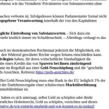
ebenso wie das Veräußern/ Privatisieren von Substanzwerten ohne
achen verboten ist. Infolgedessen können Parlamentarier formal nicht
bgegebene Verantwortung
innerhalb der von den Kapitalisten
gliche Eintreibung von Substanzwerten. -
Sich dazu ein
steht letztlich immer im Schuldenschnitt. – Allerdings verlangt es das
h im demokratischen Rechtsstaat jederzeit die Möglichkeit, ein
 den Widerruf gewährter Rechte wegen Irrtums einschließen kann.
ivilegien
haben, für deren wirtschaftliche Sinnhaftigkeit die
abe eines Kredits das von
Sparern bei ihnen zinsbringend
me im Regelfall aus einer
Geld-Neuschöpfung
und die “geschieht
eds Ansichten, Referenz
https://peds-ansichten.de/
. Bei Geld-Neuschöpfung muss eine Bank in der EU lediglich 1% der
eit der Darlehensvergabe einer schubweisen
Marktüberhitzung
mmobilienblase ist.
 haben es sich untersagt, selbst Geld zu schöpfen oder direkt
entliches Hoheitsrecht, Geld zu schöpfen, verzichten und dieses
etative.de/wie-entsteht-giralgeld-und-wie-kommt-es-in-umlauf/