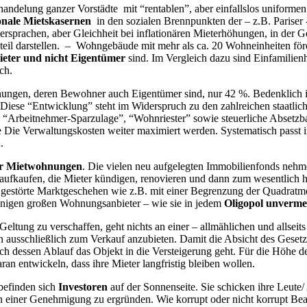
rschandelung ganzer Vorstädte mit “rentablen”, aber einfallslos unifor
nale Mietskasernen
in den sozialen Brennpunkten der – z.B. Pariser
rsprachen, aber Gleichheit bei inflationären Mieterhöhungen, in der 
ndteil darstellen. – Wohngebäude mit mehr als ca. 20 Wohneinheiten för
eter und nicht Eigentümer
sind. Im Vergleich dazu sind Einfamili
ch.
ungen, deren Bewohner auch Eigentümer sind, nur 42 %. Bedenklich ist,
st. Diese “Entwicklung” steht im Widerspruch zu den zahlreichen staa
Arbeitnehmer-Sparzulage”, “Wohnriester” sowie steuerliche Absetzbar
me Die Verwaltungskosten weiter maximiert werden. Systematisch passt 
.
ür Mietwohnungen
. Die vielen neu aufgelegten Immobilienfonds nehmen
s aufkaufen, die Mieter kündigen, renovieren und dann zum wesentlich h
its gestörte Marktgeschehen wie z.B. mit einer Begrenzung der Quadratm
enigen großen Wohnungsanbieter – wie sie in jedem
Oligopol unverme
Geltung zu verschaffen, geht nichts an einer – allmählichen und allseit
 ausschließlich zum Verkauf anzubieten. Damit die Absicht des Gesetzg
nach dessen Ablauf das Objekt in die Versteigerung geht. Für die Höhe 
aran entwickeln, dass ihre Mieter langfristig bleiben wollen.
befinden sich
Investoren
auf der Sonnenseite. Sie schicken ihre Leute
en einer Genehmigung zu ergründen. Wie korrupt oder nicht korrupt Beam