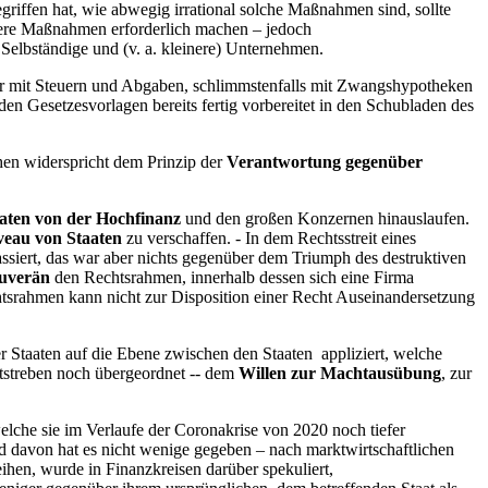
riffen hat, wie abwegig irrational solche Maßnahmen sind, sollte
ndere Maßnahmen erforderlich machen – jedoch
 Selbständige und (v. a. kleinere) Unternehmen.
r mit Steuern und Abgaben, schlimmstenfalls mit Zwangshypotheken
n Gesetzesvorlagen bereits fertig vorbereitet in den Schubladen des
hen widerspricht dem Prinzip der
Verantwortung gegenüber
aten von der Hochfinanz
und den großen Konzernen hinauslaufen.
veau von Staaten
zu verschaffen. - In dem Rechtsstreit eines
ssiert, das war aber nichts gegenüber dem Triumph des destruktiven
ouverän
den Rechtsrahmen, innerhalb dessen sich eine Firma
chtsrahmen kann nicht zur Disposition einer Recht Auseinandersetzung
r Staaten auf die Ebene zwischen den Staaten appliziert, welche
itstreben noch übergeordnet -- dem
Willen zur Machtausübung
, zur
che sie im Verlaufe der Coronakrise von 2020 noch tiefer
d davon hat es nicht wenige gegeben – nach marktwirtschaftlichen
ihen, wurde in Finanzkreisen darüber spekuliert,