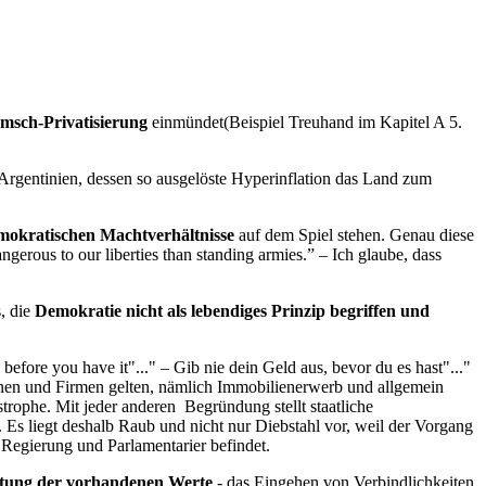
sch-Privatisierung
einmündet(Beispiel Treuhand im Kapitel A 5.
 Argentinien, dessen so ausgelöste Hyperinflation das Land zum
emokratischen Machtverhältnisse
auf dem Spiel stehen. Genau diese
ngerous to our liberties than standing armies.” – Ich glaube, dass
s, die
Demokratie nicht als lebendiges Prinzip begriffen und
ore you have it"..." – Gib nie dein Geld aus, bevor du es hast"..."
onen und Firmen gelten, nämlich Immobilienerwerb und allgemein
astrophe. Mit jeder anderen Begründung stellt staatliche
. Es liegt deshalb Raub und nicht nur Diebstahl vor, weil der Vorgang
en Regierung und Parlamentarier befindet.
tung der vorhandenen Werte
- das Eingehen von Verbindlichkeiten