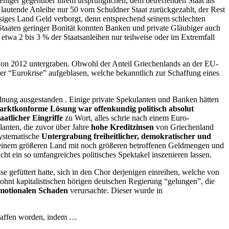
niger gegenüber ihrem ursprünglichen, dem betreffenden Staat als
lautende Anleihe nur 50 vom Schuldner Staat zurückgezahlt, der Rest
ssiges Land Geld verborgt, denn entsprechend seinem schlechten
 Staaten geringer Bonität konnten Banken und private Gläubiger auch
twa 2 bis 3 % der Staatsanleihen nur teilweise oder im Extremfall
on 2012 untergraben. Obwohl der Anteil Griechenlands an der EU-
ner “Eurokrise” aufgeblasen, welche bekanntlich zur Schaffung eines
nung ausgestanden . Einige private Spekulanten und Banken hätten
arktkonforme Lösung war offenkundig politisch absolut
aatlicher Eingriffe
zu Wort, alles schrie nach einem Euro-
lanten, die zuvor über Jahre
hohe Kreditzinsen
von Griechenland
systematische
Untergrabung freiheitlicher, demokratischer und
 einem größeren Land mit noch größeren betroffenen Geldmengen und
 ein so umfangreiches politisches Spektakel inszenieren lassen.
e gefüttert hatte, sich in den Chor derjenigen einreihen, welche von
ohnt kapitalistischen hörigen deutschen Regierung “gelungen”, die
motionalen Schaden
verursachte. Dieser wurde in
affen worden, indem …