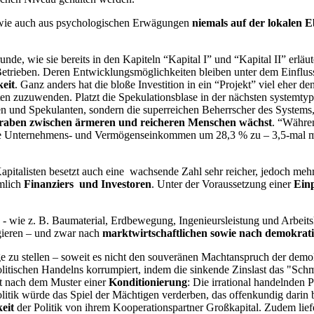
 wie auch aus psychologischen Erwägungen
niemals auf der lokalen 
, wie sie bereits in den Kapiteln “Kapital I” und “Kapital II” erläute
Betrieben. Deren Entwicklungsmöglichkeiten bleiben unter dem Einflus
eit
. Ganz anders hat die bloße Investition in ein “Projekt” viel eher d
ekten zuzuwenden. Platzt die Spekulationsblase in der nächsten systemty
n und Spekulanten, sondern die superreichen Beherrscher des Systems, d
raben zwischen ärmeren und reicheren Menschen wächst
. “Währe
n die Unternehmens- und Vermögenseinkommen um 28,3 % zu – 3,5-mal 
apitalisten besetzt auch eine wachsende Zahl sehr reicher, jedoch mehr
ämlich
Finanziers und Investoren
. Unter der Voraussetzung einer
Ein
- wie z. B. Baumaterial, Erdbewegung, Ingenieursleistung und Arbeitskra
igieren – und zwar nach
marktwirtschaftlichen sowie nach demokrati
age zu stellen – soweit es nicht den souveränen Machtanspruch der dem
t politischen Handelns korrumpiert, indem die sinkende Zinslast das "
kt nach dem Muster einer
Konditionierung
: Die irrational handelnden 
olitik würde das Spiel der Mächtigen verderben, das offenkundig darin b
eit
der Politik von ihrem Kooperationspartner Großkapital. Zudem liefe