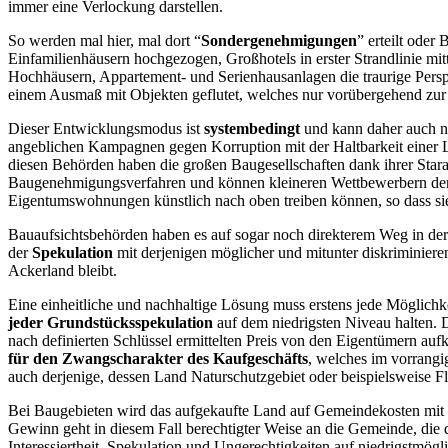
immer eine Verlockung darstellen.
So werden mal hier, mal dort “
Sondergenehmigungen
” erteilt oder
Einfamilienhäusern hochgezogen, Großhotels in erster Strandlinie mit
Hochhäusern, Appartement- und Serienhausanlagen die traurige Persp
einem Ausmaß mit Objekten geflutet, welches nur vorübergehend zur
Dieser Entwicklungsmodus ist
systembedingt
und kann daher auch nu
angeblichen Kampagnen gegen Korruption mit der Haltbarkeit einer Leg
diesen Behörden haben die großen Baugesellschaften dank ihrer Stara
Baugenehmigungsverfahren und können kleineren Wettbewerbern den Ma
Eigentumswohnungen künstlich nach oben treiben können, so dass sie 
Bauaufsichtsbehörden haben es auf sogar noch direkterem Weg in der
der
Spekulation
mit derjenigen möglicher und mitunter diskriminie
Ackerland bleibt.
Eine einheitliche und nachhaltige Lösung muss erstens jede Möglichk
jeder Grundstücksspekulation
auf dem niedrigsten Niveau halten.
nach definierten Schlüssel ermittelten Preis von den Eigentümern aufk
für den Zwangscharakter des Kaufgeschäfts
, welches im vorrangi
auch derjenige, dessen Land Naturschutzgebiet oder beispielsweise 
Bei Baugebieten wird das aufgekaufte Land auf Gemeindekosten mit 
Gewinn geht in diesem Fall berechtigter Weise an die Gemeinde, die 
Interessiertheit, Spekulation und Ungerechtigkeiten auf niedrigstmög