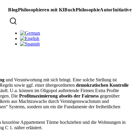
Blog
Philosophieren mit KI
Buch
Philosophie
Autor
Initiative
Main
navigation
Sprachumschalter
ung
und Verantwortung mit sich bringt. Eine solche Stellung ist
n Regeln sowie ggf. einer übergeordneten
demokratischen Kontrolle
äuft. U.a. können im Oligopol auftretende Firmen Extra Profite
sorgen. Die
Profitmaximierung abseits der Fairness
gegenüber
egelkreis aus Machtzuwachs durch Vermögenswachstum und
hen“ Systems, sondern um ein die Fundamente der freiheitlichen
men luxuriöse Appartement Türme hochziehen und die Wohnungen in
 C 1. näher erläutert.