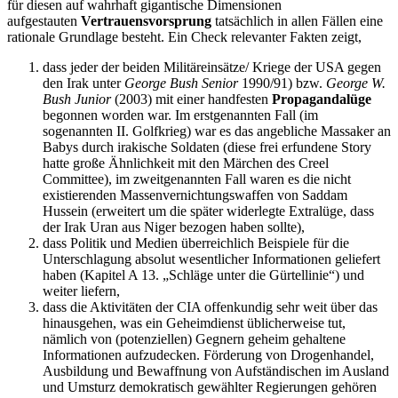
für diesen auf wahrhaft gigantische Dimensionen
aufgestauten
Vertrauensvorsprung
tatsächlich in allen Fällen eine
rationale Grundlage besteht. Ein Check relevanter Fakten zeigt,
dass jeder der beiden Militäreinsätze/ Kriege der USA gegen
den Irak unter
George Bush Senior
1990/91) bzw.
George W.
Bush Junior
(2003) mit einer handfesten
Propagandalüge
begonnen worden war. Im erstgenannten Fall (im
sogenannten II. Golfkrieg) war es das angebliche Massaker an
Babys durch irakische Soldaten (diese frei erfundene Story
hatte große Ähnlichkeit mit den Märchen des Creel
Committee), im zweitgenannten Fall waren es die nicht
existierenden Massenvernichtungswaffen von Saddam
Hussein (erweitert um die später widerlegte Extralüge, dass
der Irak Uran aus Niger bezogen haben sollte),
dass Politik und Medien überreichlich Beispiele für die
Unterschlagung absolut wesentlicher Informationen geliefert
haben (Kapitel A 13. „Schläge unter die Gürtellinie“) und
weiter liefern,
dass die Aktivitäten der CIA offenkundig sehr weit über das
hinausgehen, was ein Geheimdienst üblicherweise tut,
nämlich von (potenziellen) Gegnern geheim gehaltene
Informationen aufzudecken. Förderung von Drogenhandel,
Ausbildung und Bewaffnung von Aufständischen im Ausland
und Umsturz demokratisch gewählter Regierungen gehören