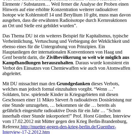
Elemente / Substanzen… Weil ferner die Analyse der Proben einen
Hinweis auf eine erhöhte Konzentration weiterer radioaktiver
Isotope wie Kohlenstoff 14 und Beryllium 10 gibt, muss man davon
ausgehen, dass die erwähnten Radioisotope durch Kernreaktionen
an Ort und Stelle erst gebildet wurden”.
Das Thema DU ist ein weiteres Beispiel für Kapitalismus, typische
Verheimlichung, Vertuschung und Verbiegung der Wirklichkeit und
ebenso eines für die Untergrabung von Prinzipien. Ein
Hauptanliegen der internationalen Konventionen von Haag und
Genf besteht darin, die
Zivilbevölkerung so weit wie möglich aus
Kampfhandlungen herauszuhalten
. Daraus wurde konsistent ein
Verbot des Einsatzes von Chemiewaffen wie auch von Atomwaffen
abgeleitet.
Mit DU missachtet man den
Grundgedanken
dieses Verbots,
welches man jedoch formal einzuhalten vorgibt. “Wenn …"
Soldaten, bzw. spielende Kinder in Kriegsgebieten mit diesen
Geschossen einer 11 Mikro Sievert /h radioaktiven Dosisleistung nur
eine Stunde umzugehen, … bekommen sie die … bereits als
gefährlich eingestufte radioaktive Dosis für ein Jahr … "Schon
innerhalb einer Stunde inkorporiert!” Prof. Horst Günther, Interview
vom 17.02.2012 mit Mütter gegen den Krieg Berlin-Brandenburg,
Referenz
http://muetter-gegen-den-krieg-berlin.de/Guenther-
Interview-17-2.2012.htm