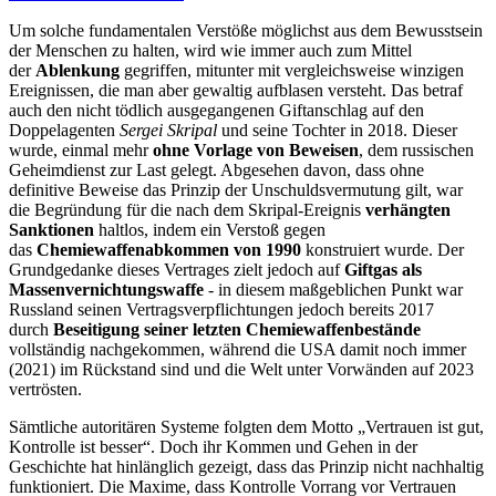
Um solche fundamentalen Verstöße möglichst aus dem Bewusstsein
der Menschen zu halten, wird wie immer auch zum Mittel
der
Ablenkung
gegriffen, mitunter mit vergleichsweise winzigen
Ereignissen, die man aber gewaltig aufblasen versteht. Das betraf
auch den nicht tödlich ausgegangenen Giftanschlag auf den
Doppelagenten
Sergei Skripal
und seine Tochter in 2018. Dieser
wurde, einmal mehr
ohne Vorlage von Beweisen
, dem russischen
Geheimdienst zur Last gelegt. Abgesehen davon, dass ohne
definitive Beweise das Prinzip der Unschuldsvermutung gilt, war
die Begründung für die
nach dem Skripal-Ereignis
verhängten
Sanktionen
haltlos, indem ein Verstoß gegen
das
Chemiewaffenabkommen von 1990
konstruiert wurde. Der
Grundgedanke dieses Vertrages zielt jedoch auf
Giftgas als
Massenvernichtungswaffe
- in diesem maßgeblichen Punkt war
Russland seinen Vertragsverpflichtungen jedoch bereits 2017
durch
Beseitigung seiner letzten Chemiewaffenbestände
vollständig nachgekommen, während die USA damit noch immer
(2021) im Rückstand sind und die Welt unter Vorwänden auf 2023
vertrösten.
Sämtliche autoritären Systeme folgten dem Motto „Vertrauen ist gut,
Kontrolle ist besser“. Doch ihr Kommen und Gehen in der
Geschichte hat hinlänglich gezeigt, dass das Prinzip nicht nachhaltig
funktioniert. Die Maxime, dass Kontrolle Vorrang vor Vertrauen