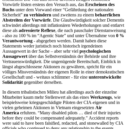
Vorwürfe lösten erstens den Versuch aus, das
Erscheinen des
Buchs
unter dem Vorwand einer “Gefährdung der nationalen
Sicherheit”
zu verhindern
und zweitens zu einem
beharrlichen
Abstreiten der Vorwürfe
. Die Glaubwürdigkeit solcher Dementis
schwindet allerdings mit inflationären Wiederholungen und entlarvt
diese als
adressierte Reflexe
, die nach pauschaler Dienstanweisung
- also zu 100 % im “Agentic State” und unter Übernahme von
0 %
Verantwortung
- abgegeben werden. Damit haben diese
Statements weder juristisch noch historisch irgendeinen
Aussagewert in der Sache – aber sehr viel
psychologischen
Aussagewert
über das Selbstverständnis der Behörde und ihre
Vertrauenswürdigkeit. Die ungenügende Bereitschaft, Einblick in
längst abgeschlossene Aktionen zu gewähren, spricht für ein
völliges Missverständnis der eigenen Rolle in einer demokratischen
Gesellschaft und - weitaus schlimmer - für eine
unterentwickelte
Solidarität
gegenüber derselben.
In diesem tribalistischen Milieu hat allerdings auch der einzelne
Mitarbeiter kaum mehr Stellenwert als das eines
Werkzeugs
, wie
beispielsweise kriegsgeschädigte Piloten der CIA-eigenen und in
vielen geheimen Aktionen in Vietnam eingesetzten
Air
America
erfuhren. “Many disabled pilots … died of their injuries
before they could be compensated adequately." Accident reports
were said to have been falsified, redacted, and stonewalled by CIA
officials who continued to deny any relationship to the events