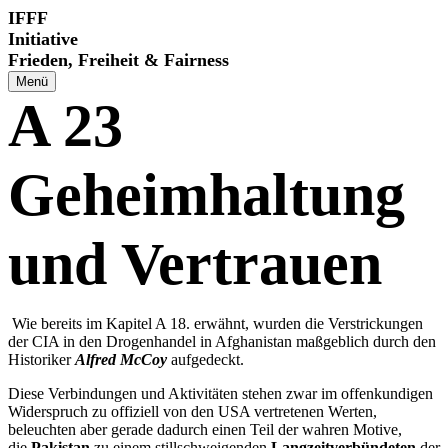
Direkt
IFFF
zum
Initiative
Inhalt
Frieden, Freiheit & Fairness
Menü
A 23
Geheimhaltung
und Vertrauen
Wie bereits im Kapitel A 18. erwähnt, wurden die Verstrickungen
der CIA in den Drogenhandel in Afghanistan maßgeblich durch den
Historiker
Alfred McCoy
aufgedeckt.
Diese Verbindungen und Aktivitäten stehen zwar im offenkundigen
Widerspruch zu offiziell von den USA vertretenen Werten,
beleuchten aber gerade dadurch einen Teil der wahren Motive,
die
Pakistan
zu einem stillschweigenden
Langzeitverbündeten
der