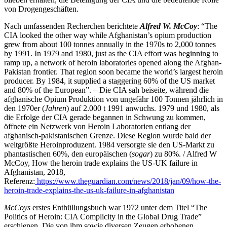
von Drogengeschäften.
Nach umfassenden Recherchen berichtete
Alfred W.
McCoy
: “The
CIA looked the other way while Afghanistan’s opium production
grew from about 100 tonnes annually in the 1970s to 2,000 tonnes
by 1991. In 1979 and 1980, just as the CIA effort was beginning to
ramp up, a network of heroin laboratories opened along the Afghan-
Pakistan frontier. That region soon became the world’s largest heroin
producer. By 1984, it supplied a staggering 60% of the US market
and 80% of the European”. – Die CIA sah beiseite, während die
afghanische Opium Produktion von ungefähr 100 Tonnen jährlich in
den 1970er (
Jahren
) auf 2.000 t 1991 anwuchs. 1979 und 1980, als
die Erfolge der CIA gerade begannen in Schwung zu kommen,
öffnete ein Netzwerk von Heroin Laboratorien entlang der
afghanisch-pakistanischen Grenze. Diese Region wurde bald der
weltgrößte Heroinproduzent. 1984 versorgte sie den US-Markt zu
phantastischen 60%, den europäischen (
sogar
) zu 80%. / Alfred W
McCoy, How the heroin trade explains the US-UK failure in
Afghanistan, 2018,
Referenz:
https://www.theguardian.com/news/2018/jan/09/how-the-
heroin-trade-explains-the-us-uk-failure-in-afghanistan
McCoys
erstes Enthüllungsbuch war 1972 unter dem Titel “The
Politics of Heroin: CIA Complicity in the Global Drug Trade”
erschienen. Die von ihm sowie diversen Zeugen erhobenen