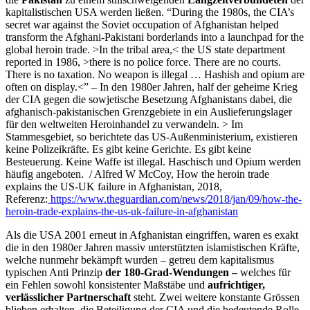
kapitalistischen USA werden ließen. “During the 1980s, the CIA’s
secret war against the Soviet occupation of Afghanistan helped
transform the Afghani-Pakistani borderlands into a launchpad for the
global heroin trade. >In the tribal area,< the US state department
reported in 1986, >there is no police force. There are no courts.
There is no taxation. No weapon is illegal … Hashish and opium are
often on display.<” – In den 1980er Jahren, half der geheime Krieg
der CIA gegen die sowjetische Besetzung Afghanistans dabei, die
afghanisch-pakistanischen Grenzgebiete in ein Auslieferungslager
für den weltweiten Heroinhandel zu verwandeln. > Im
Stammesgebiet, so berichtete das US-Außenministerium, existieren
keine Polizeikräfte. Es gibt keine Gerichte. Es gibt keine
Besteuerung. Keine Waffe ist illegal. Haschisch und Opium werden
häufig angeboten. / Alfred W McCoy, How the heroin trade
explains the US-UK failure in Afghanistan, 2018,
Referenz:
https://www.theguardian.com/news/2018/jan/09/how-the-
heroin-trade-explains-the-us-uk-failure-in-afghanistan
Als die USA 2001 erneut in Afghanistan eingriffen, waren es exakt
die in den 1980er Jahren massiv unterstützten islamistischen Kräfte,
welche nunmehr bekämpft wurden – getreu dem kapitalismus
typischen Anti Prinzip
der
180-Grad-Wendungen –
welches für
ein Fehlen sowohl konsistenter Maßstäbe und
aufrichtiger,
verlässlicher Partnerschaft
steht. Zwei weitere konstante Grössen
blieben erhalten, die Beteiligung der CIA und die bedeutende Rolle