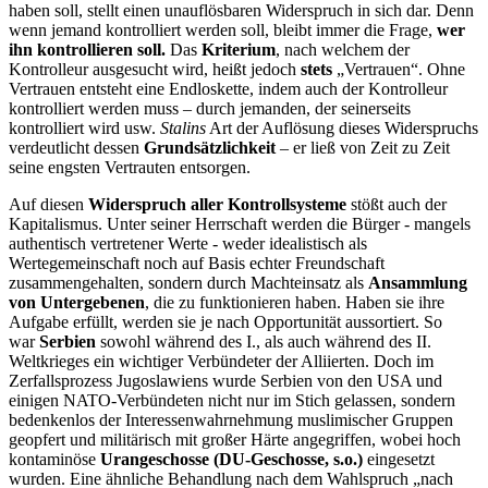
haben soll, stellt einen unauflösbaren Widerspruch in sich dar. Denn
wenn jemand kontrolliert werden soll, bleibt immer die Frage,
wer
ihn kontrollieren soll.
Das
Kriterium
, nach welchem der
Kontrolleur ausgesucht wird, heißt jedoch
stets
„Vertrauen“. Ohne
Vertrauen entsteht eine Endloskette, indem auch der Kontrolleur
kontrolliert werden muss – durch jemanden, der seinerseits
kontrolliert wird usw.
Stalins
Art der Auflösung dieses Widerspruchs
verdeutlicht dessen
Grundsätzlichkeit
– er ließ von Zeit zu Zeit
seine engsten Vertrauten entsorgen.
Auf diesen
Widerspruch aller Kontrollsysteme
stößt auch der
Kapitalismus. Unter seiner Herrschaft werden die Bürger - mangels
authentisch vertretener Werte - weder idealistisch als
Wertegemeinschaft noch auf Basis echter Freundschaft
zusammengehalten, sondern durch Machteinsatz als
Ansammlung
von Untergebenen
, die zu funktionieren haben. Haben sie ihre
Aufgabe erfüllt, werden sie je nach Opportunität aussortiert. So
war
Serbien
sowohl während des I., als auch während des II.
Weltkrieges ein wichtiger Verbündeter der Alliierten. Doch im
Zerfallsprozess Jugoslawiens wurde Serbien von den USA und
einigen NATO-Verbündeten nicht nur im Stich gelassen, sondern
bedenkenlos der Interessenwahrnehmung muslimischer Gruppen
geopfert und militärisch mit großer Härte angegriffen, wobei hoch
kontaminöse
Urangeschosse (DU-Geschosse, s.o.)
eingesetzt
wurden. Eine ähnliche Behandlung nach dem Wahlspruch „nach