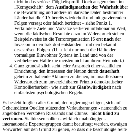
nicht in das seriöse Tätigkeitsprofil. Doch ausgerechnet im
„Kerngeschäft“, dem
Ausfindigmachen der Wahrheit
über
die Bewaffnung und andere militärische Daten bestimmter
Länder hat die CIA bereits wiederholt und mit gravierenden
Folgen versagt oder falsch berichtet – siehe Punkt 1.
Verkündete Ziele und Vorsätze verlieren inflationär an Wert,
wenn die faktischen Resultate dazu im Widerspruch stehen.
Beispielsweise ist die Terrororganisation IS erst
nach
der
Invasion in den Irak dort entstanden – mit den bekannt
desaströsen Folgen. (U. a. lebt nur noch die Hälfte der
vormaligen Einwohner Syriens im Land und von der
verbliebenen Hälfte die meisten nicht an ihrem Heimatort.)
Ganz grundsätzlich steht jeder Anspruch einer staatlichen
Einrichtung, den Interessen der Nation durch
dauerhaft
geheim zu haltende Aktionen zu dienen, im unauflösbaren
Widerspruch zum unverzichtbaren Prinzip demokratischer
Kontrollierbarkeit - wie auch zur
Glaubwürdigkeit
nach
einfachsten psychologischen Regeln.
Es besteht folglich aller Grund, den regierungsseitigen, sich auf
Geheimdienst Quellen stützenden Verlautbarungen - namentlich zu
angeblichen Verstößen Russlands und Chinas -
nicht blind zu
vertrauen.
Stattdessen sollten - wirklich unabhängige -
internationale Expertengruppen
damit beauftragt werden, etwaigen
Vorwürfen auf den Grund zu gehen, so dass die beschuldigte Seite