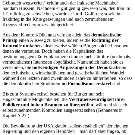
Gebrauch wegwerfen“ erfuhr auch der irakische Machthaber
Saddam Hussein. Nachdem er gut genug gewesen war, den Iran im
I. Golfkrieg zu schwächen, wurde er im II. Golfkrieg sowie im
Irakkrieg in die Knie gezwungen und nach zermürbendem
Kriegsverbrecherprozess hingerichtet.
Aus dem Kontroll-Dilemma vermag allein das
demokratische
Prinzip
einen Ausweg zu bieten, indem es die
Richtung der
Kontrolle umkehrt.
Idealerweise wählen Bürger solche Personen,
denen sie vertrauen. Doch haben die Kapitalisten das
bestimmungsgemäße Funktionieren immer mehr für ihre (nochmals:
vermeintlichen) Interessen abgefälscht. Namentlich haben sie es
verstanden, die
notwendigen Anpassungen der Demokratie
an
den technischen, wirtschaftlichen und gesellschaftlichen Wandel
während der letzten rund zweihundert Jahre zu hintertreiben, so dass
die demokratischen Strukturen
im Formalismus erstarrt
sind.
Bis zum Systemwechsel bestehen für Bürger nur sehr
eingeschränkte Möglichkeiten, die
Vertrauenswürdigkeit ihrer
Politiker und hohen Beamten zu überprüfen
,
während sie sich
selbst zunehmenden Kontrollen ausgesetzt sehen
(Genaueres in
Kapitel A 27.).
Die Bevölkerung der USA glaubt „selbstverständlich“ der eigenen
Regierung und den eigenen Behörden – man darf aber fragen, ob