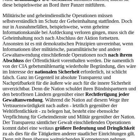
diese beispielsweise an Bord ihrer Panzer mitführen.
Militärische und geheimdienstliche Operationen müssen
selbstverständlich im Schutz der Geheimhaltung stattfinden. Doch
nur in Ausnahmefällen, beispielsweise, wenn geheime
Informationskanäle bei Aufdeckung verloren gingen, muss sich die
Geheimhaltung noch nach Abschluss der Aktion fortsetzen.
Ansonsten ist es mit demokratischen Prinzipien unvereinbar, wenn
Informationen über militärische, paramilitärische und andere
Gewaltanwendung einschließende Operationen noch
nach ihrem
Abschluss
der Öffentlichkeit vorenthalten werden. Die namentlich
von der CIA gebetsmühlenartig wiederholte Begründung, dies wäre
im Interesse der
nationalen Sicherheit
erforderlich, ist schlicht
falsch. Ganz im Gegenteil ist absolute Transparenz und
Nachprüfbarkeit für die äußere wie auch für die innere Sicherheit
unverzichtbar. Denn die Nation schuldet ihren Bündnispartnern und
den betroffenen Ländern gegenüber einer
Rechtfertigung jeder
Gewaltanwendung
. Während die Nation auf diesem Wege ihre
Vertrauenswürdigkeit nach außen - letztlich gegenüber der
Weltöffentlichkeit - zu belegen hat, besteht eine ebensolche
Verpflichtung für Geheimdienste und Militär gegenüber der Nation.
Der Transparenz sämtlicher Gewalt einschließenden Operationen
kommt dabei eine weitaus
größere Bedeutung und Dringlichkeit
zu als dies für die Tätigkeiten anderer staatlicher Einrichtungen gilt.
Denn mit ihren überaus weitreichenden Kompetenzen nehmen