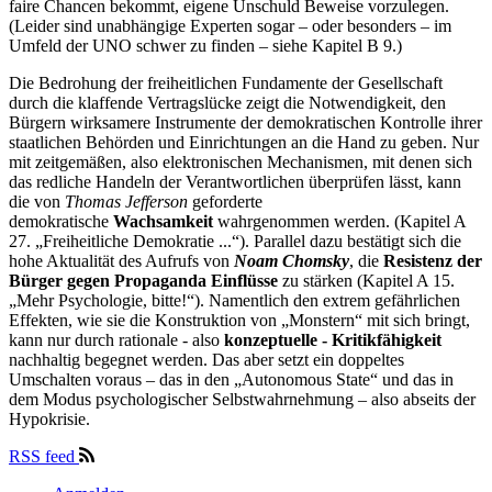
faire Chancen bekommt, eigene Unschuld Beweise vorzulegen.
(Leider sind unabhängige Experten sogar – oder besonders – im
Umfeld der UNO schwer zu finden – siehe Kapitel B 9.)
Die Bedrohung der freiheitlichen Fundamente der Gesellschaft
durch die klaffende Vertragslücke zeigt die Notwendigkeit, den
Bürgern wirksamere Instrumente der demokratischen Kontrolle ihrer
staatlichen Behörden und Einrichtungen an die Hand zu geben. Nur
mit zeitgemäßen, also elektronischen Mechanismen, mit denen sich
das redliche Handeln der Verantwortlichen überprüfen lässt, kann
die von
Thomas Jefferson
geforderte
demokratische
Wachsamkeit
wahrgenommen werden. (Kapitel A
27. „Freiheitliche Demokratie ...“). Parallel dazu bestätigt sich die
hohe Aktualität des Aufrufs von
Noam Chomsky
, die
Resistenz der
Bürger gegen Propaganda Einflüsse
zu stärken (Kapitel A 15.
„Mehr Psychologie, bitte!“). Namentlich den extrem gefährlichen
Effekten, wie sie die Konstruktion von „Monstern“ mit sich bringt,
kann nur durch rationale - also
konzeptuelle
- Kritikfähigkeit
nachhaltig begegnet werden. Das aber setzt ein doppeltes
Umschalten voraus – das in den „Autonomous State“ und das in
dem Modus psychologischer Selbstwahrnehmung
– also abseits der
Hypokrisie.
RSS feed