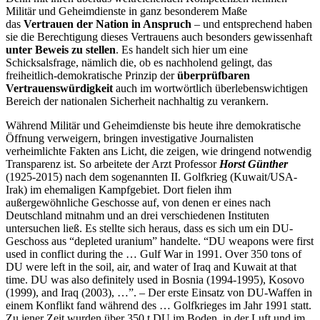
Militär und Geheimdienste in ganz besonderem Maße
das
Vertrauen der Nation in Anspruch
– und entsprechend haben
sie die Berechtigung dieses Vertrauens auch besonders gewissenhaft
unter Beweis zu stellen
. Es handelt sich hier um eine
Schicksalsfrage, nämlich die, ob es nachholend gelingt, das
freiheitlich-demokratische Prinzip der
überprüfbaren
Vertrauenswürdigkeit
auch im wortwörtlich überlebenswichtigen
Bereich der nationalen Sicherheit nachhaltig zu verankern.
Während Militär und Geheimdienste bis heute ihre demokratische
Öffnung verweigern, bringen investigative Journalisten
verheimlichte Fakten ans Licht, die zeigen, wie dringend notwendig
Transparenz ist. So arbeitete der Arzt Professor
Horst Günther
(1925-2015) nach dem sogenannten II. Golfkrieg (Kuwait/USA-
Irak) im ehemaligen Kampfgebiet. Dort fielen ihm
außergewöhnliche Geschosse auf, von denen er eines nach
Deutschland mitnahm und an drei verschiedenen Instituten
untersuchen ließ. Es stellte sich heraus, dass es sich um ein DU-
Geschoss aus “depleted uranium” handelte. “DU weapons were first
used in conflict during the … Gulf War in 1991. Over 350 tons of
DU were left in the soil, air, and water of Iraq and Kuwait at that
time. DU was also definitely used in Bosnia (1994-1995), Kosovo
(1999), and Iraq (2003), …”. – Der erste Einsatz von DU-Waffen in
einem Konflikt fand während des … Golfkrieges im Jahr 1991 statt.
Zu jener Zeit wurden über 350 t DU im Boden, in der Luft und im