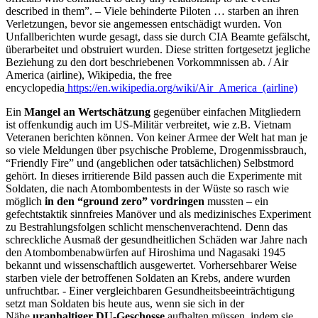
described in them”. – Viele behinderte Piloten … starben an ihren
Verletzungen, bevor sie angemessen entschädigt wurden. Von
Unfallberichten wurde gesagt, dass sie durch CIA Beamte gefälscht,
überarbeitet und obstruiert wurden. Diese stritten fortgesetzt jegliche
Beziehung zu den dort beschriebenen Vorkommnissen ab. / Air
America (airline), Wikipedia, the free
encyclopedia
https://en.wikipedia.org/wiki/Air_America_(airline)
Ein
Mangel an Wertschätzung
gegenüber einfachen Mitgliedern
ist offenkundig auch im US-Militär verbreitet, wie z.B. Vietnam
Veteranen berichten können. Von keiner Armee der Welt hat man je
so viele Meldungen über psychische Probleme, Drogenmissbrauch,
“Friendly Fire” und (angeblichen oder tatsächlichen) Selbstmord
gehört. In dieses irritierende Bild passen auch die Experimente mit
Soldaten, die nach Atombombentests in der Wüste so rasch wie
möglich
in den “ground zero” vordringen
mussten – ein
gefechtstaktik sinnfreies Manöver und als medizinisches Experiment
zu Bestrahlungsfolgen schlicht menschenverachtend. Denn das
schreckliche Ausmaß der gesundheitlichen Schäden war Jahre nach
den Atombombenabwürfen auf Hiroshima und Nagasaki 1945
bekannt und wissenschaftlich ausgewertet. Vorhersehbarer Weise
starben viele der betroffenen Soldaten an Krebs, andere wurden
unfruchtbar. - Einer vergleichbaren Gesundheitsbeeinträchtigung
setzt man Soldaten bis heute aus, wenn sie sich in der
Nähe
uranhaltiger DU-Geschosse
aufhalten müssen, indem sie