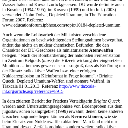
Wasser Iraks und Kuwait zurückgelassen. DU wurde definitiv auch
in Bosnien (1994-1995), im Kosovo (1999) und im Irak (2003)
verwendet. / John Dolva, Depleted Uranium, in The Education
Forum 2007, Referenz
www.educationforum.ipbhost.com/topic/10184-depleted-uranium
Auch wenn die Lobbyarbeit der Militaristen verschiedene
Organisationen zu beschwichtigenden Stellungnahmen bewegt hat,
ändert das nichts an nuklear chemischen Befunden, die den
Charakter der DU-Geschosse als miniaturisierte
Atomwaffen
belegen. “Nach der Bombardierung der nationalen Fernsehstation
im Zentrum Belgrads (
muss
) die Hitzeeinwirkung der eingesetzten
Munition … immens gewesen sein – so groß, dass als Erklärung nur
der Einsatz radioaktiver Waffen bzw. einer erfolgten
Nuklearexplosion im Kleinformat in Frage kommt”. / Brigitte
Queck, Depleted Uranium-Waffen sind atomare Waffen!, in
Tlaxcala 01.01.2013, Referenz
http://www.tlaxcala-
int.org/article.asp?reference=8915
In dem zitierten Bericht der Friedens Verteidigerin
Brigitte Queck
werden auch Untersuchungsergebnisse von Bodenproben aus dem
jugoslawischen Kampfgebiet (1999) erwähnt, denen keine anderen
Ursachen zugrunde liegen können als
Kernreaktionen
, wie sie
beim Einsatz von Nuklearwaffen ablaufen: “Man fand nicht nur
Uran und dessen Zerfallsprodukte, sondern weitere radioaktive