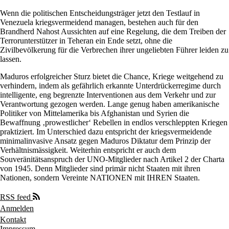
Wenn die politischen Entscheidungsträger jetzt den Testlauf in
Venezuela kriegsvermeidend managen, bestehen auch für den
Brandherd Nahost Aussichten auf eine Regelung, die dem Treiben der
Terrorunterstützer in Teheran ein Ende setzt, ohne die
Zivilbevölkerung für die Verbrechen ihrer ungeliebten Führer leiden zu
lassen.
Maduros erfolgreicher Sturz bietet die Chance, Kriege weitgehend zu
verhindern, indem als gefährlich erkannte Unterdrückerregime durch
intelligente, eng begrenzte Interventionen aus dem Verkehr und zur
Verantwortung gezogen werden. Lange genug haben amerikanische
Politiker von Mittelamerika bis Afghanistan und Syrien die
Bewaffnung ‚prowestlicher‘ Rebellen in endlos verschleppten Kriegen
praktiziert. Im Unterschied dazu entspricht der kriegsvermeidende
minimalinvasive Ansatz gegen Maduros Diktatur dem Prinzip der
Verhältnismässigkeit. Weiterhin entspricht er auch dem
Souveränitätsanspruch der UNO-Mitglieder nach Artikel 2 der Charta
von 1945. Denn Mitglieder sind primär nicht Staaten mit ihren
Nationen, sondern Vereinte NATIONEN mit IHREN Staaten.
RSS feed
Anmelden
User
Kontakt
account
Fußzeile
Impressum