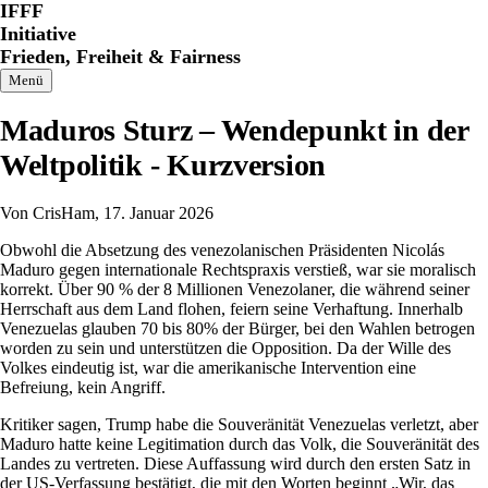
Direkt
IFFF
zum
Initiative
Inhalt
Frieden, Freiheit & Fairness
Menü
Maduros Sturz – Wendepunkt in der
Weltpolitik - Kurzversion
Von
CrisHam
, 17. Januar 2026
Obwohl die Absetzung des venezolanischen Präsidenten Nicolás
Maduro gegen internationale Rechtspraxis verstieß, war sie moralisch
korrekt. Über 90 % der 8 Millionen Venezolaner, die während seiner
Herrschaft aus dem Land flohen, feiern seine Verhaftung. Innerhalb
Venezuelas glauben 70 bis 80% der Bürger, bei den Wahlen betrogen
worden zu sein und unterstützen die Opposition. Da der Wille des
Volkes eindeutig ist, war die amerikanische Intervention eine
Befreiung, kein Angriff.
Kritiker sagen, Trump habe die Souveränität Venezuelas verletzt, aber
Maduro hatte keine Legitimation durch das Volk, die Souveränität des
Landes zu vertreten. Diese Auffassung wird durch den ersten Satz in
der US-Verfassung bestätigt, die mit den Worten beginnt „Wir, das