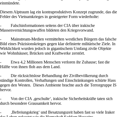
einmündete.
Diesem Alptraum lag ein kontraproduktives Konzept zugrunde, das die
Fehler des Vietnamkrieges in gesteigerter Form wiederholte:
- Falschinformationen seitens der CIA über irakische
Massenvernichtungswaffen bildeten den Kriegsvorwand.
- Mainstream-Medien vermittelten westlichen Bürgern das falsche
Bild eines Präzisionskrieges gegen klar definierte militärische Ziele. In
Wirklichkeit wurden jedoch in gigantischem Umfang zivile Objekte
wie Wohnhäuser, Brücken und Kraftwerke zerstört.
- Etwa 4,2 Millionen Menschen verloren ihr Zuhause; fast die
Hälfte von ihnen floh aus dem Land.
- Die rücksichtslose Behandlung der Zivilbevölkerung durch
ständige Kontrollen, Verhaftungen und Einschränkungen schürte Hass
gegen den Westen. Dieses Ambiente brachte auch die Terrorgruppe IS
hervor.
- Von der CIA ‚geschulte‘, irakische Sicherheitskräfte taten sich
durch besondere Grausamkeit hervor.
- ‚Befreiungskrieg‘ und Besatzungszeit haben fast so viele Iraker
das Leben gekostet wie die Herrschaft Saddam Husseins.