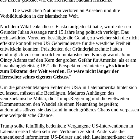
- Die westlichen Nationen verloren an Ansehen und ihre
Vorbildfunktion in der islamischen Welt.
Nachdem WikiLeaks dieses Fiasko aufgedeckt hatte, wurde dessen
Gründer Julian Assange rund 15 Jahre lang politisch verfolgt. Das
rechtswidrige Vorgehen bestätigte die Gefahr, zu welcher sich die nicht
effektiv kontrollierten US-Geheimdienste für die westliche Freiheit
entwickeln konnten. Präsidenten der Gründerjahrzehnte hatten
eindringlich vor einem solchen militaristischen Kurs gewarnt. John
Qincy Adams traf den Kern der großen Gefahr für Amerika, als er am
Unabhängigkeitstag 1821 die Perspektive erläuterte:
: „Es könnte
zum Diktator der Welt werden. Es wäre nicht länger der
Herrscher seines eigenen Geistes."
Um die jahrzehntelangen Fehler der USA in Lateinamerika hinter sich
zu lassen, müssen alle Beteiligten, Maduros Anhänger, das
venezuelanische Militär, die Trump-Regierung und die weltweiten
Kommentatoren den Wandel als einen Neuanfang begreifen;
andernfalls stürzen sie das Land in noch größeres Chaos und verpassen
eine weltpolitische Chance.
Trump sollte feinfühlig bedenken: Vergangene US-Interventionen in
Lateinamerika haben sehr viel Vertrauen zerstört. Anders als die
ungenügend informierten US-Bürger sind sich Lateinamerikaner der