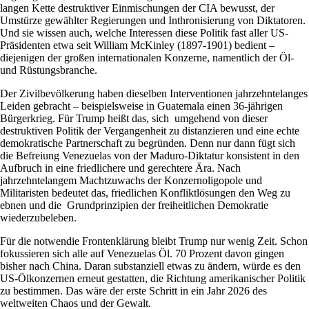
langen Kette destruktiver Einmischungen der CIA bewusst, der
Umstürze gewählter Regierungen und Inthronisierung von Diktatoren.
Und sie wissen auch, welche Interessen diese Politik fast aller US-
Präsidenten etwa seit William McKinley (1897-1901) bedient –
diejenigen der großen internationalen Konzerne, namentlich der Öl-
und Rüstungsbranche.
Der Zivilbevölkerung haben dieselben Interventionen jahrzehntelanges
Leiden gebracht – beispielsweise in Guatemala einen 36-jährigen
Bürgerkrieg. Für Trump heißt das, sich umgehend von dieser
destruktiven Politik der Vergangenheit zu distanzieren und eine echte
demokratische Partnerschaft zu begründen. Denn nur dann fügt sich
die Befreiung Venezuelas von der Maduro-Diktatur konsistent in den
Aufbruch in eine friedlichere und gerechtere Ära. Nach
jahrzehntelangem Machtzuwachs der Konzernoligopole und
Militaristen bedeutet das, friedlichen Konfliktlösungen den Weg zu
ebnen und die Grundprinzipien der freiheitlichen Demokratie
wiederzubeleben.
Für die notwendie Frontenklärung bleibt Trump nur wenig Zeit. Schon
fokussieren sich alle auf Venezuelas Öl. 70 Prozent davon gingen
bisher nach China. Daran substanziell etwas zu ändern, würde es den
US-Ölkonzernen erneut gestatten, die Richtung amerikanischer Politik
zu bestimmen. Das wäre der erste Schritt in ein Jahr 2026 des
weltweiten Chaos und der Gewalt.