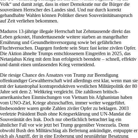
Volk“ und damit zeigt, dass in einer Demokratie nur die Bürger die
souveränen Herrscher des Landes sind. Und nur durch korrekt
gehandhabte Wahlen können Politiker diesen Souveränitätsanspruch
auf Zeit verliehen bekommen.
Maduros 13-jährige illegale Herrschaft hat Zehntausende direkt das
Leben gekostet, Hunderttausende weitere starben an mangelhafter
Ernährung und Gesundheitsversorgung sowie bei gefährlichen
Fluchtversuchen. Dagegen forderte sein Sturz fast keine zivilen Opfer.
Die Aktion ähnelte Trumps entschlossenem Eingreifen in 2025, das
Netanjahus Krieg mit dem Iran erfolgreich beendete – schnell, effektiv
und damit einen umfassenden Krieg vermeidend.
Die riesige Chance des Ansatzes von Trump zur Beendigung
offenkundiger Gewaltherrschaft wird allerdings erst klar, wenn man sie
mit der katastrophal kontraproduktiven westlichen Militärpolitik der 80
Jahre seit dem 2. Weltkrieg vergleicht. Die zahllosen britisch-
amerikanischen Einmischungen von Vietnam bis Afghanistan haben
vom UNO-Ziel, Kriege abzuschaffen, immer weiter weggeführt.
Insbesondere waren große Zahlen ziviler Opfer zu beklagen. 2003
verletzte Präsident Bush ohne Kriegserklärung und UN-Mandat die
Souveränität des Irak. Doch nur oberfächlich betrachtet lag ein
ähnlicher Fall vor wie jetzt bei Trump gegenüber Venezuela. Denn
obwohl Bush den Militärschlag als Befreiung ankündigte, entpuppte er
sich als Angriff, der in eine Eroberung und neunjährige Besatzung