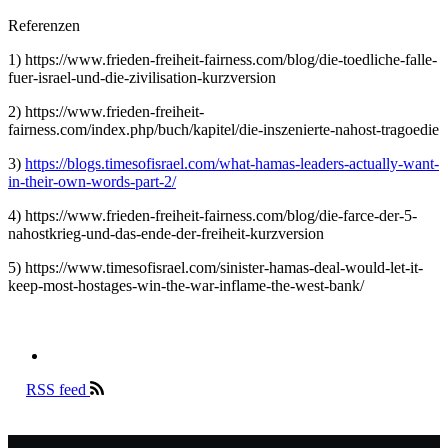
Referenzen
1) https://www.frieden-freiheit-fairness.com/blog/die-toedliche-falle-
fuer-israel-und-die-zivilisation-kurzversion
2) https://www.frieden-freiheit-
fairness.com/index.php/buch/kapitel/die-inszenierte-nahost-tragoedie
3)
https://blogs.timesofisrael.com/what-hamas-leaders-actually-want-
in-their-own-words-part-2/
4) https://www.frieden-freiheit-fairness.com/blog/die-farce-der-5-
nahostkrieg-und-das-ende-der-freiheit-kurzversion
5) https://www.timesofisrael.com/sinister-hamas-deal-would-let-it-
keep-most-hostages-win-the-war-inflame-the-west-bank/
RSS feed