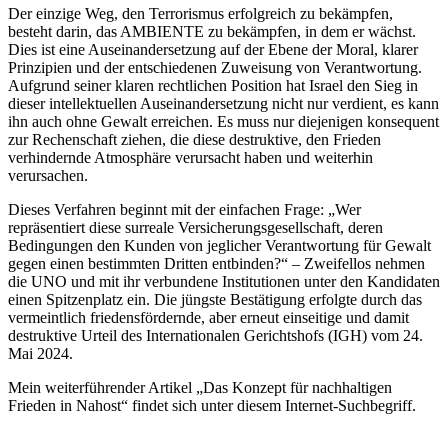
Der einzige Weg, den Terrorismus erfolgreich zu bekämpfen,
besteht darin, das AMBIENTE zu bekämpfen, in dem er wächst.
Dies ist eine Auseinandersetzung auf der Ebene der Moral, klarer
Prinzipien und der entschiedenen Zuweisung von Verantwortung.
Aufgrund seiner klaren rechtlichen Position hat Israel den Sieg in
dieser intellektuellen Auseinandersetzung nicht nur verdient, es kann
ihn auch ohne Gewalt erreichen. Es muss nur diejenigen konsequent
zur Rechenschaft ziehen, die diese destruktive, den Frieden
verhindernde Atmosphäre verursacht haben und weiterhin
verursachen.
Dieses Verfahren beginnt mit der einfachen Frage: „Wer
repräsentiert diese surreale Versicherungsgesellschaft, deren
Bedingungen den Kunden von jeglicher Verantwortung für Gewalt
gegen einen bestimmten Dritten entbinden?“ – Zweifellos nehmen
die UNO und mit ihr verbundene Institutionen unter den Kandidaten
einen Spitzenplatz ein. Die jüngste Bestätigung erfolgte durch das
vermeintlich friedensfördernde, aber erneut einseitige und damit
destruktive Urteil des Internationalen Gerichtshofs (IGH) vom 24.
Mai 2024.
Mein weiterführender Artikel „Das Konzept für nachhaltigen
Frieden in Nahost“ findet sich unter diesem Internet-Suchbegriff.