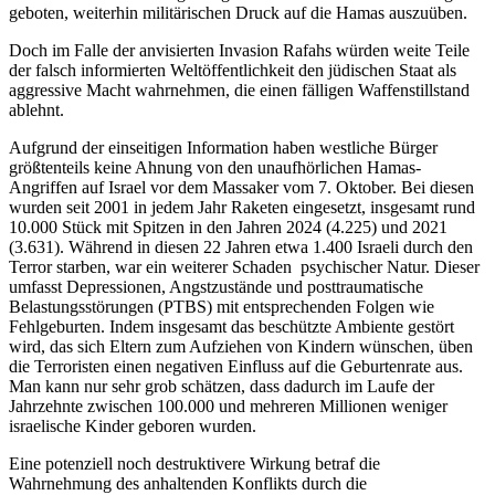
geboten, weiterhin militärischen Druck auf die Hamas auszuüben.
Doch im Falle der anvisierten Invasion Rafahs würden weite Teile
der falsch informierten Weltöffentlichkeit den jüdischen Staat als
aggressive Macht wahrnehmen, die einen fälligen Waffenstillstand
ablehnt.
Aufgrund der einseitigen Information haben westliche Bürger
größtenteils keine Ahnung von den unaufhörlichen Hamas-
Angriffen auf Israel vor dem Massaker vom 7. Oktober. Bei diesen
wurden seit 2001 in jedem Jahr Raketen eingesetzt, insgesamt rund
10.000 Stück mit Spitzen in den Jahren 2024 (4.225) und 2021
(3.631). Während in diesen 22 Jahren etwa 1.400 Israeli durch den
Terror starben, war ein weiterer Schaden psychischer Natur. Dieser
umfasst Depressionen, Angstzustände und posttraumatische
Belastungsstörungen (PTBS) mit entsprechenden Folgen wie
Fehlgeburten. Indem insgesamt das beschützte Ambiente gestört
wird, das sich Eltern zum Aufziehen von Kindern wünschen, üben
die Terroristen einen negativen Einfluss auf die Geburtenrate aus.
Man kann nur sehr grob schätzen, dass dadurch im Laufe der
Jahrzehnte zwischen 100.000 und mehreren Millionen weniger
israelische Kinder geboren wurden.
Eine potenziell noch destruktivere Wirkung betraf die
Wahrnehmung des anhaltenden Konflikts durch die