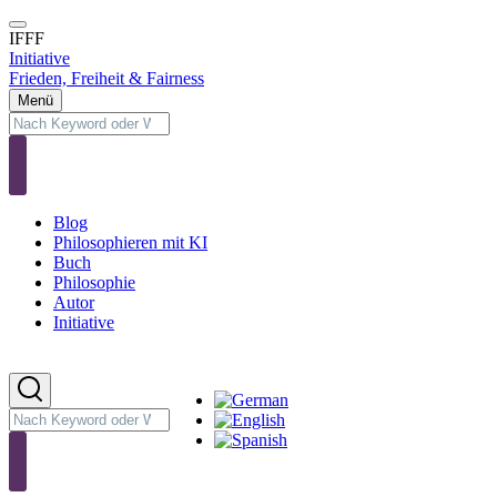
Direkt
zum
IFFF
Inhalt
Initiative
Frieden, Freiheit & Fairness
Menü
Suche
Suche
Blog
Main
Philosophieren mit KI
navigation
Buch
Philosophie
Autor
Initiative
Sprachumschalter
Suche
Suche