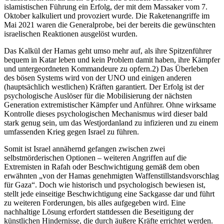
islamistischen Führung ein Erfolg, der mit dem Massaker vom 7.
Oktober kalkuliert und provoziert wurde. Die Raketenangriffe im
Mai 2021 waren die Generalprobe, bei der bereits die gewünschten
israelischen Reaktionen ausgelöst wurden.
Das Kalkül der Hamas geht umso mehr auf, als ihre Spitzenführer
bequem in Katar leben und kein Problem damit haben, ihre Kämpfer
und untergeordneten Kommandeure zu opfern.2) Das Überleben
des bösen Systems wird von der UNO und einigen anderen
(hauptsächlich westlichen) Kräften garantiert. Der Erfolg ist der
psychologische Auslöser für die Mobilisierung der nächsten
Generation extremistischer Kämpfer und Anführer. Ohne wirksame
Kontrolle dieses psychologischen Mechanismus wird dieser bald
stark genug sein, um das Westjordanland zu infizieren und zu einem
umfassenden Krieg gegen Israel zu führen.
Somit ist Israel annähernd gefangen zwischen zwei
selbstmörderischen Optionen – weiteren Angriffen auf die
Extremisten in Rafah oder Beschwichtigung gemäß dem oben
erwähnten „von der Hamas genehmigten Waffenstillstandsvorschlag
für Gaza“. Doch wie historisch und psychologisch bewiesen ist,
stellt jede einseitige Beschwichtigung eine Sackgasse dar und führt
zu weiteren Forderungen, bis alles aufgegeben wird. Eine
nachhaltige Lösung erfordert stattdessen die Beseitigung der
künstlichen Hindernisse, die durch äußere Kräfte errichtet werden.