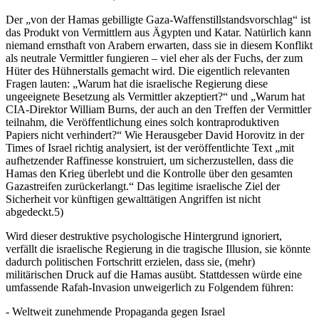
Der „von der Hamas gebilligte Gaza-Waffenstillstandsvorschlag“ ist
das Produkt von Vermittlern aus Ägypten und Katar. Natürlich kann
niemand ernsthaft von Arabern erwarten, dass sie in diesem Konflikt
als neutrale Vermittler fungieren – viel eher als der Fuchs, der zum
Hüter des Hühnerstalls gemacht wird. Die eigentlich relevanten
Fragen lauten: „Warum hat die israelische Regierung diese
ungeeignete Besetzung als Vermittler akzeptiert?“ und „Warum hat
CIA-Direktor William Burns, der auch an den Treffen der Vermittler
teilnahm, die Veröffentlichung eines solch kontraproduktiven
Papiers nicht verhindert?“ Wie Herausgeber David Horovitz in der
Times of Israel richtig analysiert, ist der veröffentlichte Text „mit
aufhetzender Raffinesse konstruiert, um sicherzustellen, dass die
Hamas den Krieg überlebt und die Kontrolle über den gesamten
Gazastreifen zurückerlangt.“ Das legitime israelische Ziel der
Sicherheit vor künftigen gewalttätigen Angriffen ist nicht
abgedeckt.5)
Wird dieser destruktive psychologische Hintergrund ignoriert,
verfällt die israelische Regierung in die tragische Illusion, sie könnte
dadurch politischen Fortschritt erzielen, dass sie, (mehr)
militärischen Druck auf die Hamas ausübt. Stattdessen würde eine
umfassende Rafah-Invasion unweigerlich zu Folgendem führen:
- Weltweit zunehmende Propaganda gegen Israel