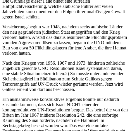
Die Grundlage dieser Falle bildet eine surrealen
Haftpflichtversicherung, welche arabische Führer seit vielen
Jahrzehnten konsequent vor den Folgen ihrer unablässigen Gewalt
gegen Israel schützt.
Versicherungsbeginn war 1948, nachdem sechs arabische Länder
den neu gegründeten jüdischen Staat angegriffen und den Krieg
verloren hatten. Anstatt das daraus resultierende Flüchtlingsproblem
von den Aggressoren lösen zu lassen, begann die UNO mit dem
Bau von etwa 50 Flüchtlingslagern für jene Araber, die ihre Heimat
verloren hatten.
Nach den Kriegen von 1956, 1967 und 1973 hinderten zahlreiche
angeblich gerechte UNO-Resolutionen Israel systematisch daran,
eine stabile Situation einzurichten.2) So musste unter anderem der
Sicherheitsgürtel im Südlibanon zum Schutz Galileas gegen
Terrorrangriffe auf UN-Druck wieder geräumt werden. Jetzt wird
Galilea erneut von dort aus beschossen.
Ein ausnahmsweise konstruktives Ergebnis konnte nur dadurch
zustande kommen, dass sich Israel NICHT einer der
kontraproduktiven UN-Resolutionen beugte. Das betraf die von den
Briten im Jahr 1967 initiierte Resolution 242, die eine sofortige
Räumung des Sinai forderte, nachdem die Halbinsel im
Sechstagekrieg besetzt worden war. Das war eine unfaire
Forderung; denn unter Gegnern kann man die Ware natürlich nicht