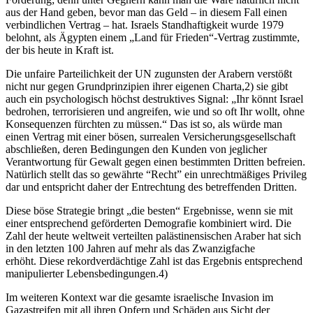
aus der Hand geben, bevor man das Geld – in diesem Fall einen
verbindlichen Vertrag – hat. Israels Standhaftigkeit wurde 1979
belohnt, als Ägypten einem „Land für Frieden“-Vertrag zustimmte,
der bis heute in Kraft ist.
Die unfaire Parteilichkeit der UN zugunsten der Arabern verstößt
nicht nur gegen Grundprinzipien ihrer eigenen Charta,2) sie gibt
auch ein psychologisch höchst destruktives Signal: „Ihr könnt Israel
bedrohen, terrorisieren und angreifen, wie und so oft Ihr wollt, ohne
Konsequenzen fürchten zu müssen.“ Das ist so, als würde man
einen Vertrag mit einer bösen, surrealen Versicherungsgesellschaft
abschließen, deren Bedingungen den Kunden von jeglicher
Verantwortung für Gewalt gegen einen bestimmten Dritten befreien.
Natürlich stellt das so gewährte “Recht” ein unrechtmäßiges Privileg
dar und entspricht daher der Entrechtung des betreffenden Dritten.
Diese böse Strategie bringt „die besten“ Ergebnisse, wenn sie mit
einer entsprechend geförderten Demografie kombiniert wird. Die
Zahl der heute weltweit verteilten palästinensischen Araber hat sich
in den letzten 100 Jahren auf mehr als das Zwanzigfache
erhöht. Diese rekordverdächtige Zahl ist das Ergebnis entsprechend
manipulierter Lebensbedingungen.4)
Im weiteren Kontext war die gesamte israelische Invasion im
Gazastreifen mit all ihren Opfern und Schäden aus Sicht der