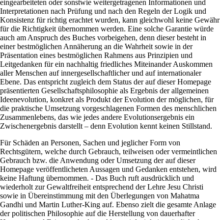
eingearbeiteten oder sonstwie weitergetragenen Informationen und
Interpretationen nach Prüfung und nach den Regeln der Logik und
Konsistenz für richtig erachtet wurden, kann gleichwohl keine Gewähr
für die Richtigkeit übernommen werden. Eine solche Garantie würde
auch am Anspruch des Buches vorbeigehen, denn dieser besteht in
einer bestmöglichen Annäherung an die Wahrheit sowie in der
Präsentation eines bestmöglichen Rahmens aus Prinzipien und
Leitgedanken für ein nachhaltig friedliches Miteinander Auskommen
aller Menschen auf innergesellschaftlicher und auf internationaler
Ebene. Das entspricht zugleich dem Status der auf dieser Homepage
präsentierten Gesellschaftsphilosophie als Ergebnis der allgemeinen
Ideenevolution, konkret als Produkt der Evolution der möglichen, für
die praktische Umsetzung vorgeschlagenen Formen des menschlichen
Zusammenlebens, das wie jedes andere Evolutionsergebnis ein
Zwischenergebnis darstellt – denn Evolution kennt keinen Stillstand.
Für Schäden an Personen, Sachen und jeglicher Form von
Rechtsgütern, welche durch Gebrauch, teilweisen oder vermeintlichen
Gebrauch bzw. die Anwendung oder Umsetzung der auf dieser
Homepage veröffentlicheten Aussagen und Gedanken entstehen, wird
keine Haftung übernommen. - Das Buch ruft ausdrücklich und
wiederholt zur Gewaltfreiheit entsprechend der Lehre Jesu Christi
sowie in Übereinstimmung mit den Überlegungen von Mahatma
Gandhi und Martin Luther-King auf. Ebenso zielt die gesamte Anlage
der politischen Philosophie auf die Herstellung von dauerhafter