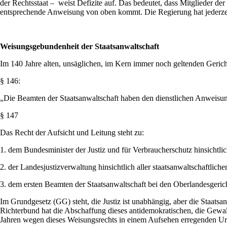
der Rechtsstaat – weist Defizite auf. Das bedeutet, dass Mitglieder der
entsprechende Anweisung von oben kommt. Die Regierung hat jederzeit Ei
Weisungsgebundenheit der Staatsanwaltschaft
Im 140 Jahre alten, unsäglichen, im Kern immer noch geltenden Gerich
§ 146:
„Die Beamten der Staatsanwaltschaft haben den dienstlichen Anweis
§ 147
Das Recht der Aufsicht und Leitung steht zu:
1. dem Bundesminister der Justiz und für Verbraucherschutz hinsichtl
2. der Landesjustizverwaltung hinsichtlich aller staatsanwaltschaftlic
3. dem ersten Beamten der Staatsanwaltschaft bei den Oberlandesgerich
Im Grundgesetz (GG) steht, die Justiz ist unabhängig, aber die Staatsa
Richterbund hat die Abschaffung dieses antidemokratischen, die Gewalt
Jahren wegen dieses Weisungsrechts in einem Aufsehen erregenden Urte