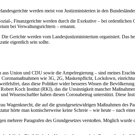
erlandesgerichte werden meist von Justizministerien in den Bundesländ
Sozial-, Finanzgerichte werden durch die Exekutive – bei ordentlichen 
rium bei Verwaltungsrichtern – ernannt.
ie Gerichte werden vom Landesjustizministerium organisiert. Das heißt,
tie eigentlich sein sollte.
 aus Union und CDU sowie die Ampelregierung – sind meines Erachtens 
hen Coronamaßnahmen wie 3G, 2G, Maskenpflicht, Lockdown, einrichtu
eifelsfrei, dass diese Politiker wider besseres Wissen die Bevölkerung
Robert Koch Institut (RKI), das die Unsinnigkeit mancher Maßnahmen
ien und Wissenschaftler haben diesen Coronabetrug unterstützt. Diese In
rau Wagenknecht, die auf die grundgesetzwidrigen Maßnahmen des Pa
ktatur hörte man komischerweise keine Schreie – wie heute – nach ein
egen mehrere Paragrafen des Grundgesetzes verstoßen. Möglich wurde d