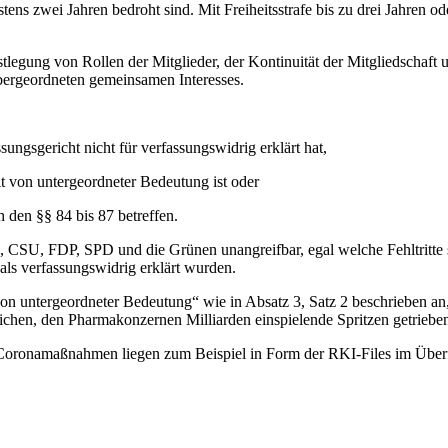
stens zwei Jahren bedroht sind. Mit Freiheitsstrafe bis zu drei Jahren od
estlegung von Rollen der Mitglieder, der Kontinuität der Mitgliedschaft
ergeordneten gemeinsamen Interesses.
sungsgericht nicht für verfassungswidrig erklärt hat,
t von untergeordneter Bedeutung ist oder
h den §§ 84 bis 87 betreffen.
 CSU, FDP, SPD und die Grünen unangreifbar, egal welche Fehltritte sie
als verfassungswidrig erklärt wurden.
eit von untergeordneter Bedeutung“ wie in Absatz 3, Satz 2 beschrieben 
lichen, den Pharmakonzernen Milliarden einspielende Spritzen getriebe
 Coronamaßnahmen liegen zum Beispiel in Form der RKI-Files im Über