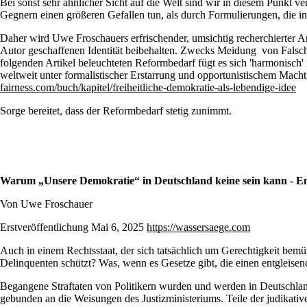
Bei sonst sehr ähnlicher Sicht auf die Welt sind wir in diesem Punkt ve
Gegnern einen größeren Gefallen tun, als durch Formulierungen, die in
Daher wird Uwe Froschauers erfrischender, umsichtig recherchierter Art
Autor geschaffenen Identität beibehalten. Zwecks Meidung von Falschin
folgenden Artikel beleuchteten Reformbedarf fügt es sich 'harmonisch' 
weltweit unter formalistischer Erstarrung und opportunistischem Mac
fairness.com/buch/kapitel/freiheitliche-demokratie-als-lebendige-idee
Sorge bereitet, dass der Reformbedarf stetig zunimmt.
Warum „Unsere Demokratie“ in Deutschland keine sein kann - En
Von Uwe Froschauer
Erstveröffentlichung Mai 6, 2025
https://wassersaege.com
Auch in einem Rechtsstaat, der sich tatsächlich um Gerechtigkeit bemü
Delinquenten schützt? Was, wenn es Gesetze gibt, die einen entgleisend
Begangene Straftaten von Politikern wurden und werden in Deutschlan
gebunden an die Weisungen des Justizministeriums. Teile der judikat