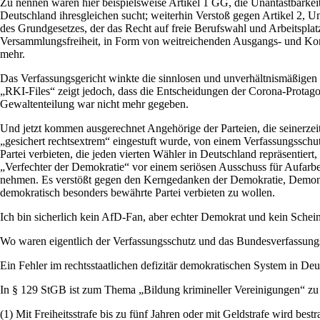
Zu nennen wären hier beispielsweise Artikel 1 GG, die Unantastbarkei
Deutschland ihresgleichen sucht; weiterhin Verstoß gegen Artikel 2, U
des Grundgesetzes, der das Recht auf freie Berufswahl und Arbeitsplat
Versammlungsfreiheit, in Form von weitreichenden Ausgangs- und Ko
mehr.
Das Verfassungsgericht winkte die sinnlosen und unverhältnismäßige
„RKI-Files“ zeigt jedoch, dass die Entscheidungen der Corona-Protago
Gewaltenteilung war nicht mehr gegeben.
Und jetzt kommen ausgerechnet Angehörige der Parteien, die seinerzeit
„gesichert rechtsextrem“ eingestuft wurde, von einem Verfassungsschu
Partei verbieten, die jeden vierten Wähler in Deutschland repräsentie
„Verfechter der Demokratie“ vor einem seriösen Ausschuss für Aufarbe
nehmen. Es verstößt gegen den Kerngedanken der Demokratie, Demonstra
demokratisch besonders bewährte Partei verbieten zu wollen.
Ich bin sicherlich kein AfD-Fan, aber echter Demokrat und kein Schei
Wo waren eigentlich der Verfassungsschutz und das Bundesverfassungs
Ein Fehler im rechtsstaatlichen defizitär demokratischen System in Deu
In § 129 StGB ist zum Thema „Bildung krimineller Vereinigungen“ zu 
(1) Mit Freiheitsstrafe bis zu fünf Jahren oder mit Geldstrafe wird bes