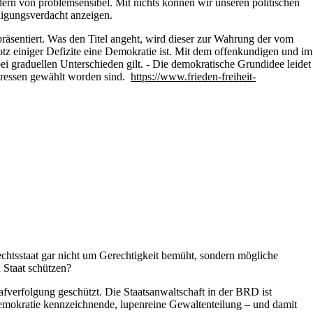
ndern von problemsensibel. Mit nichts können wir unseren politischen
idigungsverdacht anzeigen.
präsentiert. Was den Titel angeht, wird dieser zur Wahrung der vom
otz einiger Defizite eine Demokratie ist. Mit dem offenkundigen und im
bei graduellen Unterschieden gilt. - Die demokratische Grundidee leidet
ressen gewählt worden sind.
https://www.frieden-freiheit-
Rechtsstaat gar nicht um Gerechtigkeit bemüht, sondern mögliche
 Staat schützen?
verfolgung geschützt. Die Staatsanwaltschaft in der BRD ist
Demokratie kennzeichnende, lupenreine Gewaltenteilung – und damit