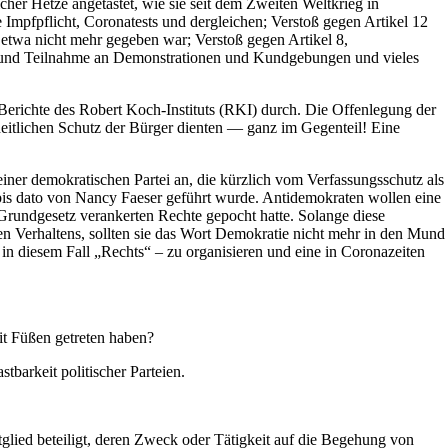
er Hetze angetastet, wie sie seit dem Zweiten Weltkrieg in
 Impfpflicht, Coronatests und dergleichen; Verstoß gegen Artikel 12
 etwa nicht mehr gegeben war; Verstoß gegen Artikel 8,
 und Teilnahme an Demonstrationen und Kundgebungen und vieles
richte des Robert Koch-Instituts (RKI) durch. Die Offenlegung der
heitlichen Schutz der Bürger dienten — ganz im Gegenteil! Eine
einer demokratischen Partei an, die kürzlich vom Verfassungsschutz als
 bis dato von Nancy Faeser geführt wurde. Antidemokraten wollen eine
m Grundgesetz verankerten Rechte gepocht hatte. Solange diese
en Verhaltens, sollten sie das Wort Demokratie nicht mehr in den Mund
n diesem Fall „Rechts“ – zu organisieren und eine in Coronazeiten
it Füßen getreten haben?
barkeit politischer Parteien.
Mitglied beteiligt, deren Zweck oder Tätigkeit auf die Begehung von