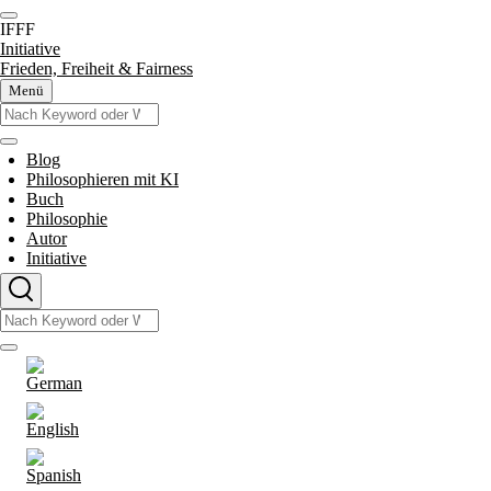
Direkt
zum
IFFF
Inhalt
Initiative
Frieden, Freiheit & Fairness
Menü
Suche
Suche
Blog
Philosophieren mit KI
Main
Buch
Philosophie
Autor
navigation
Initiative
Suche
Suche
Sprachumschalter