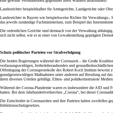
eine gewisse Verbundenheit gegenüber ihren Wählern aufkommen?
Landesrichter beispielshalber für Amtsgerichte, Landgerichte oder Ob
Landesrichter in Bayern wie beispielsweise Richter für Verwaltungs-, 
das jeweils zuständige Fachministerium, zum Beispiel das Innenministe
Die ordentlichen Gerichte sind demnach von der Verwaltung abhängig. D
sich nicht selbst, wie es in einer von Gewaltenteilung geprägten Demokra
Schutz politischer Parteien vor Strafverfolgung
Die beiden Regierungen während der Coronazeit – die Große Koalition
verfassungswidrigen, freiheitsberaubenden und gesundheitsschädlic
Offenlegung der Coronaprotokolle des Robert Koch Instituts beweist zw
grundgesetzwidrigen Maßnahmen unter anderem auf Berufung auf das 
ihren diversen Urteilen gebilligt. Eliten- und politikerinstruierte Med
Während der Corona-Plandemie waren es insbesondere die AfD und F
hatten. Bei dem Jahrhundertverbrechen „Corona“, bei dieser Coronadi
Die Entscheider in Coronazeiten und ihre Parteien haben zweifellos g
Infektionsschutzgesetzes.