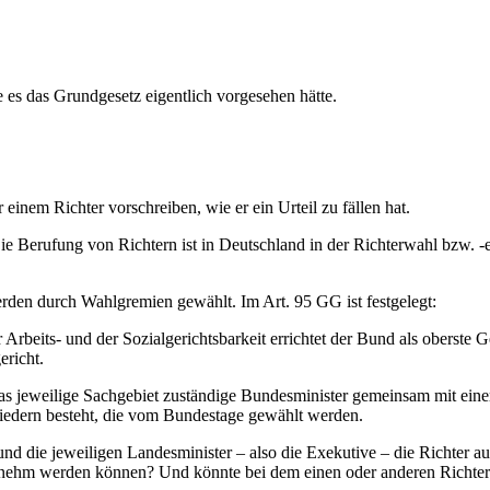
 es das Grundgesetz eigentlich vorgesehen hätte.
inem Richter vorschreiben, wie er ein Urteil zu fällen hat.
Die Berufung von Richtern ist in Deutschland in der Richterwahl bzw. 
rden durch Wahlgremien gewählt. Im Art. 95 GG ist festgelegt:
er Arbeits- und der Sozialgerichtsbarkeit errichtet der Bund als oberst
ericht.
 das jeweilige Sachgebiet zuständige Bundesminister gemeinsam mit ein
liedern besteht, die vom Bundestage gewählt werden.
r und die jeweiligen Landesminister – also die Exekutive – die Richte
genehm werden können? Und könnte bei dem einen oder anderen Richter