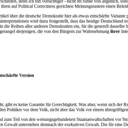
rschieden, denn ich bin vorsichtiger - nicht im Sinne von ängstlich, so
 ihren auf Political Correctness geeichten Meinungsrastern einen Bele
ikel über die deutsche Demokratie hier als etwas entschärfte Variante 
terpretationen wird dazu festgestellt, dass das heutige Deutschland tr
in die Reihen aller anderen Demokratien ein, für die generell dasselbe 
htgerangel derjenigen, die von den Bürgern zur Wahrnehmung
ihrer
Inte
tschärfte Version
ht, gibt es keine Garantie für Gerechtigkeit. Was aber, wenn sich der 
en Politiker vor dem Volk, nicht aber das Volk vor einem übergriffigen
d zum Teil von den weisungsgebundenen Staatsanwaltschaften vor Straf
iven Gewalt unterstehen demnach der exekutiven Gewalt. Die für eine 