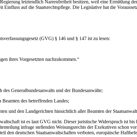
 Regierung letztendlich Narrenfreiheit besitzen, weil eine Ermittlung de
nfluss auf die Staatsrechtspflege. Die Legislative hat die Voraussetzun
tsverfassungsgesetz (GVG) § 146 und § 147 ist zu lesen:
ungen ihres Vorgesetzten nachzukommen.“
ich des Generalbundesanwalts und der Bundesanwälte;
hen Beamten des betreffenden Landes;
ten und den Landgerichten hinsichtlich aller Beamten der Staatsanwalts
nwaltschaft ist es laut GVG nicht. Dieser juristische Widerspruch ist b
enteilung infrage stellenden Weisungsrechts der Exekutiven schon vor 
il den deutschen Staatsanwaltschaften verboten, europäische Haftbefeh