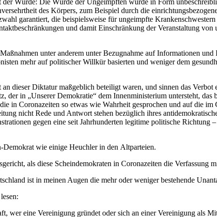
t der Würde: Die Würde der Ungeimpften wurde in Form unbeschreiblich
nversehrtheit des Körpers, zum Beispiel durch die einrichtungsbezogene
zwahl garantiert, die beispielsweise für ungeimpfte Krankenschwestern
ntaktbeschränkungen und damit Einschränkung der Veranstaltung von
n Maßnahmen unter anderem unter Bezugnahme auf Informationen und Be
nisten mehr auf politischer Willkür basierten und weniger dem gesund
 an dieser Diktatur maßgeblich beteiligt waren, und sinnen das Verbot 
tz, der in „Unserer Demokratie“ dem Innenministerium untersteht, das
rt, die in Coronazeiten so etwas wie Wahrheit gesprochen und auf die i
itung nicht Rede und Antwort stehen bezüglich ihres antidemokratisch
tionen gegen eine seit Jahrhunderten legitime politische Richtung – i
n-Demokrat wie einige Heuchler in den Altparteien.
gericht, als diese Scheindemokraten in Coronazeiten die Verfassung m
tschland ist in meinen Augen die mehr oder weniger bestehende Unantast
lesen:
traft, wer eine Vereinigung gründet oder sich an einer Vereinigung als 