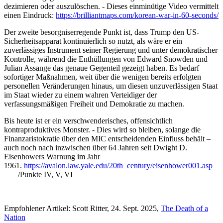
dezimieren oder auszulöschen. - Dieses einminütige Video vermittelt
einen Eindruck:
https://brilliantmaps.com/korean-war-in-60-seconds/
Der zweite besorgniserregende Punkt ist, dass Trump den US-
Sicherheitsapparat kontinuierlich so nutzt, als wäre er ein
zuverlässiges Instrument seiner Regierung und unter demokratischer
Kontrolle, während die Enthüllungen von Edward Snowden und
Julian Assange das genaue Gegenteil gezeigt haben. Es bedarf
sofortiger Maßnahmen, weit über die wenigen bereits erfolgten
personellen Veränderungen hinaus, um diesen unzuverlässigen Staat
im Staat wieder zu einem wahren Verteidiger der
verfassungsmäßigen Freiheit und Demokratie zu machen.
Bis heute ist er ein verschwenderisches, offensichtlich
kontraproduktives Monster. - Dies wird so bleiben, solange die
Finanzaristokratie über den MIC entscheidenden Einfluss behält –
auch noch nach inzwischen über 64 Jahren seit Dwight D.
Eisenhowers Warnung im Jahr
1961.
https://avalon.law.yale.edu/20th_century/eisenhower001.asp
/Punkte IV, V, VI
Empfohlener Artikel: Scott Ritter, 24. Sept. 2025,
The Death of a
Nation