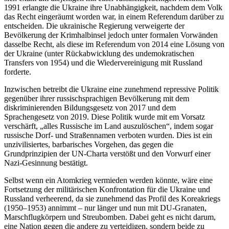
1991 erlangte die Ukraine ihre Unabhängigkeit, nachdem dem Volk
das Recht eingeräumt worden war, in einem Referendum darüber zu
entscheiden. Die ukrainische Regierung verweigerte der
Bevölkerung der Krimhalbinsel jedoch unter formalen Vorwänden
dasselbe Recht, als diese im Referendum von 2014 eine Lösung von
der Ukraine (unter Rückabwicklung des undemokratischen
Transfers von 1954) und die Wiedervereinigung mit Russland
forderte.
Inzwischen betreibt die Ukraine eine zunehmend repressive Politik
gegenüber ihrer russischsprachigen Bevölkerung mit dem
diskriminierenden Bildungsgesetz von 2017 und dem
Sprachengesetz von 2019. Diese Politik wurde mit em Vorsatz
verschärft, „alles Russische im Land auszulöschen“, indem sogar
russische Dorf- und Straßennamen verboten wurden. Dies ist ein
unzivilisiertes, barbarisches Vorgehen, das gegen die
Grundprinzipien der UN-Charta verstößt und den Vorwurf einer
Nazi-Gesinnung bestätigt.
Selbst wenn ein Atomkrieg vermieden werden könnte, wäre eine
Fortsetzung der militärischen Konfrontation für die Ukraine und
Russland verheerend, da sie zunehmend das Profil des Koreakriegs
(1950–1953) annimmt – nur länger und nun mit DU-Granaten,
Marschflugkörpern und Streubomben. Dabei geht es nicht darum,
eine Nation gegen die andere zu verteidigen, sondern beide zu