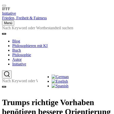
Direkt
zum
IFFF
Inhalt
Initiative
Frieden, Freiheit & Fairness
Menü
Suche
Suche
Blog
Main
Philosophieren mit KI
navigation
Buch
Philosophie
Autor
Initiative
Sprachumschalter
Suche
Suche
Trumps richtige Vorhaben
benötigen bessere Orientierung