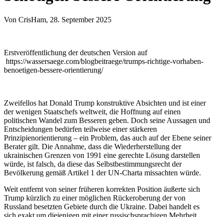
Von
CrisHam
, 28. September 2025
Erstveröffentlichung der deutschen Version auf
https://wassersaege.com/blogbeitraege/trumps-richtige-vorhaben-
benoetigen-bessere-orientierung/
Zweifellos hat Donald Trump konstruktive Absichten und ist einer
der wenigen Staatschefs weltweit, die Hoffnung auf einen
politischen Wandel zum Besseren geben. Doch seine Aussagen und
Entscheidungen bedürfen teilweise einer stärkeren
Prinzipienorientierung – ein Problem, das auch auf der Ebene seiner
Berater gilt. Die Annahme, dass die Wiederherstellung der
ukrainischen Grenzen von 1991 eine gerechte Lösung darstellen
würde, ist falsch, da diese das Selbstbestimmungsrecht der
Bevölkerung gemäß Artikel 1 der UN-Charta missachten würde.
Weit entfernt von seiner früheren korrekten Position äußerte sich
Trump kürzlich zu einer möglichen Rückeroberung der von
Russland besetzten Gebiete durch die Ukraine. Dabei handelt es
sich exakt um diejenigen mit einer russischsprachigen Mehrheit.