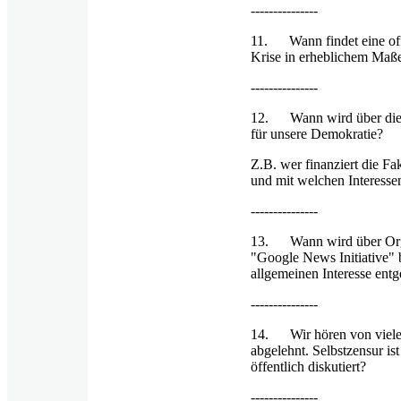
---------------
11. Wann findet eine offe
Krise in erheblichem Maße
---------------
12. Wann wird über die R
für unsere Demokratie?
Z.B. wer finanziert die Fa
und mit welchen Interesse
---------------
13. Wann wird über Organi
"Google News Initiative" b
allgemeinen Interesse entg
---------------
14. Wir hören von vielen
abgelehnt. Selbstzensur is
öffentlich diskutiert?
---------------