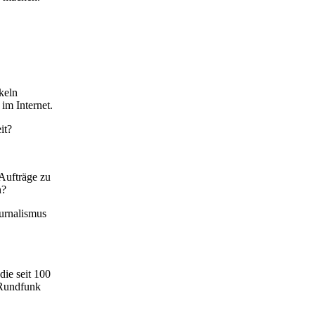
keln
im Internet.
it?
Aufträge zu
n?
ournalismus
ie seit 100
 Rundfunk