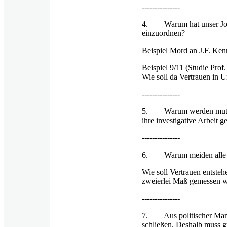
---------------
4. Warum hat unser Journ
einzuordnen?
Beispiel Mord an J.F. Kenn
Beispiel 9/11 (Studie Prof
Wie soll da Vertrauen in 
---------------
5. Warum werden mutige Jo
ihre investigative Arbeit 
---------------
6. Warum meiden alle Ta
Wie soll Vertrauen entsteh
zweierlei Maß gemessen w
---------------
7. Aus politischer Manip
schließen. Deshalb muss g