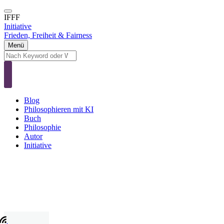
Direkt
zum
IFFF
Inhalt
Initiative
Frieden, Freiheit & Fairness
Menü
Suche
Suche
Blog
Main
Philosophieren mit KI
navigation
Buch
Philosophie
Autor
Initiative