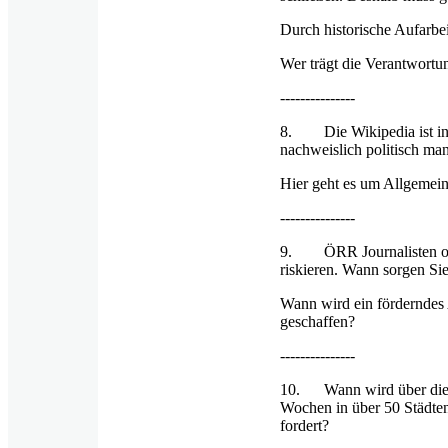
Durch historische Aufarbe
Wer trägt die Verantwortun
---------------
8. Die Wikipedia ist inz
nachweislich politisch man
Hier geht es um Allgemei
---------------
9. ÖRR Journalisten ohne
riskieren. Wann sorgen Si
Wann wird ein förderndes A
geschaffen?
---------------
10. Wann wird über die er
Wochen in über 50 Städte
fordert?