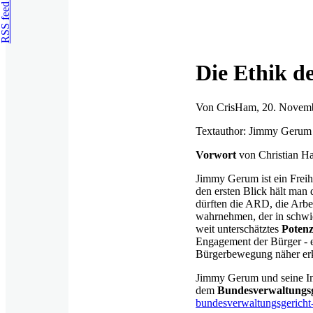
RSS feed
Die Ethik d
Von
CrisHam
, 20. Novem
Textauthor: Jimmy Gerum
Vorwort
von Christian 
Jimmy Gerum ist ein Freih
den ersten Blick hält man
dürften die ARD, die Arbei
wahrnehmen, der in schwier
weit unterschätztes
Potenz
Engagement der Bürger - e
Bürgerbewegung näher erk
Jimmy Gerum und seine Ini
dem
Bundesverwaltungsg
bundesverwaltungsgericht