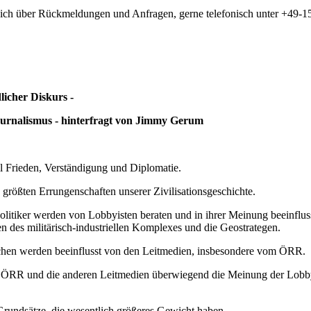
t sich über Rückmeldungen und Anfragen, gerne telefonisch unter +49-
licher Diskurs -
Journalismus - hinterfragt von Jimmy Gerum
Frieden, Verständigung und Diplomatie.
 größten Errungenschaften unserer Zivilisationsgeschichte.
olitiker werden von Lobbyisten beraten und in ihrer Meinung beeinflus
n des militärisch-industriellen Komplexes und die Geostrategen.
en werden beeinflusst von den Leitmedien, insbesondere vom ÖRR.
er ÖRR und die anderen Leitmedien überwiegend die Meinung der Lobby
Grundsätze, die wesentlich größeres Gewicht haben