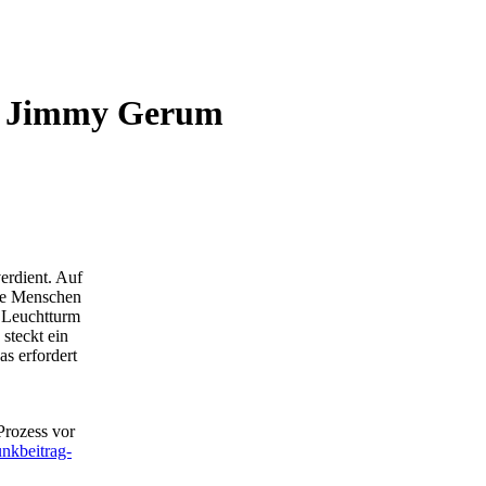
von Jimmy Gerum
erdient. Auf
ige Menschen
n Leuchtturm
steckt ein
s erfordert
Prozess vor
unkbeitrag-