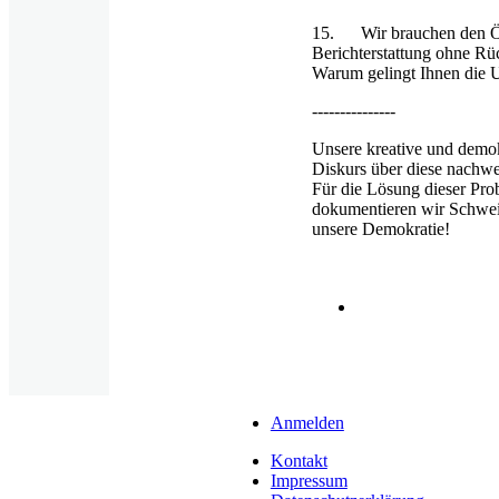
15. Wir brauchen den ÖRR
Berichterstattung ohne Rüc
Warum gelingt Ihnen die U
---------------
Unsere kreative und demok
Diskurs über diese nachwe
Für die Lösung dieser Pr
dokumentieren wir Schwei
unsere Demokratie!
Anmelden
User
account
Kontakt
Fußzeile
menu
Impressum