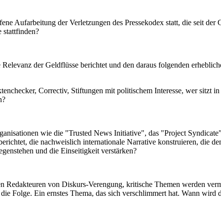
ne Aufarbeitung der Verletzungen des Pressekodex statt, die seit der 
 stattfinden?
elevanz der Geldflüsse berichtet und den daraus folgenden erheblic
ktenchecker, Correctiv, Stiftungen mit politischem Interesse, wer sitzt
n?
sationen wie die "Trusted News Initiative", das "Project Syndicate"
erichtet, die nachweislich internationale Narrative konstruieren, die d
egenstehen und die Einseitigkeit verstärken?
 Redakteuren von Diskurs-Verengung, kritische Themen werden verm
t die Folge. Ein ernstes Thema, das sich verschlimmert hat. Wann wird 