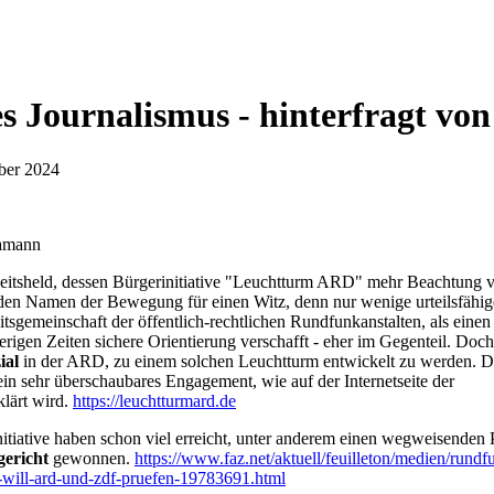
es Journalismus - hinterfragt 
ber 2024
Hamann
eitsheld, dessen Bürgerinitiative "Leuchtturm ARD" mehr Beachtung v
 den Namen der Bewegung für einen Witz, denn nur wenige urteilsfäh
tsgemeinschaft der öffentlich-rechtlichen Rundfunkanstalten, als eine
igen Zeiten sichere Orientierung verschafft - eher im Gegenteil. Doch 
ial
in der ARD, zu einem solchen Leuchtturm entwickelt zu werden. Da
in sehr überschaubares Engagement, wie auf der Internetseite der
lärt wird.
https://leuchtturmard.de
tiative haben schon viel erreicht, unter anderem einen wegweisenden 
ericht
gewonnen.
https://www.faz.net/aktuell/feuilleton/medien/rundf
-will-ard-und-zdf-pruefen-19783691.html