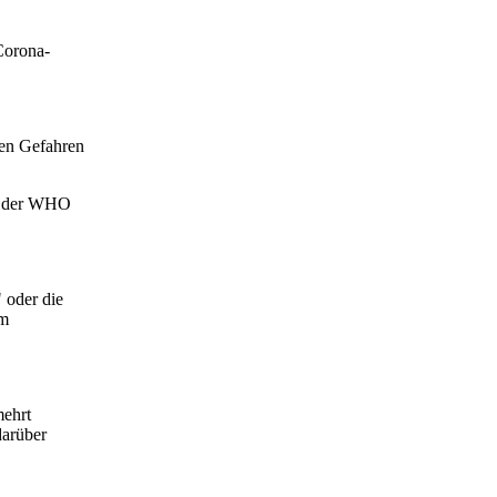
Corona-
hen Gefahren
 in der WHO
 oder die
em
ehrt
darüber