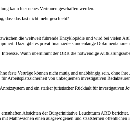
itung kann hier neues Vertrauen geschaffen werden.
g, dass das fast nicht mehr geschieht?
wischen die weltweit führende Enzyklopädie und wird bei vielen Arti
ipuliert. Dazu gibt es privat finanzierte stundenlange Dokumentationen 
n-Interesse. Wann übernimmt der ÖRR die notwendige Aufklärungsarbe
 feste Verträge können nicht mutig und unabhängig sein, ohne ihre 
e für Arbeitsplatzsicherheit von unbequemen investigativen Redakteure
nreizsystem und ein starker juristischer Rückhalt für investigativen J
nsthaften Absichten der Bürgerinitiative Leuchtturm ARD berichtet, d
n mit Mahnwachen einen ausgewogenen und staatsfernen öffentlichen