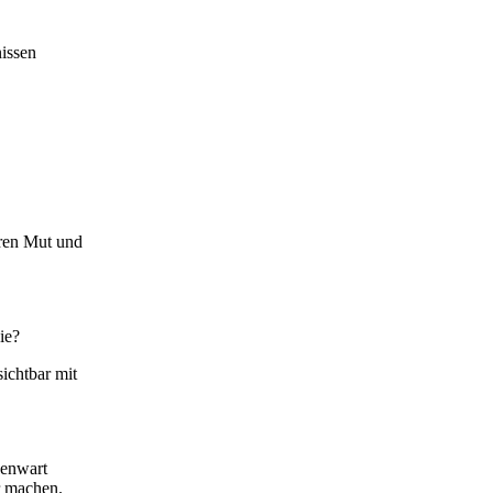
issen
hren Mut und
ie?
ichtbar mit
genwart
r machen.