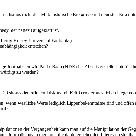
alismus nicht den Mut, historische Ereignisse mit neuesten Erkenntn
edy, der nahezu aufgeklärt ist.
. Leroy Hulsey, Universität Fairbanks).
Unabhängigkeit entstehen?
urnalisten wie Patrik Baab (NDR) ins Abseits gestellt, statt für I
gewürdigt zu werden?
lkshows den offenen Diskurs mit Kritikern der westlichen Hegemon
en, wenn westliche Werte lediglich Lippenbekenntnisse sind und offen s
ird?
ulationen der Vergangenheit kann man auf die Manipulation der Ge
uter Journalismus immer auch die dahinterstehenden Interessen sichtba