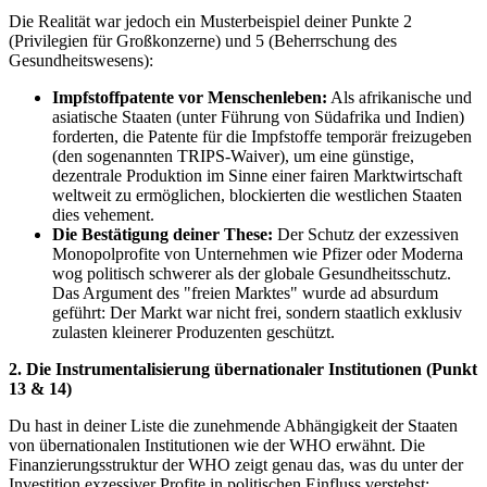
Die Realität war jedoch ein Musterbeispiel deiner Punkte 2
(Privilegien für Großkonzerne) und 5 (Beherrschung des
Gesundheitswesens):
Impfstoffpatente vor Menschenleben:
Als afrikanische und
asiatische Staaten (unter Führung von Südafrika und Indien)
forderten, die Patente für die Impfstoffe temporär freizugeben
(den sogenannten TRIPS-Waiver), um eine günstige,
dezentrale Produktion im Sinne einer fairen Marktwirtschaft
weltweit zu ermöglichen, blockierten die westlichen Staaten
dies vehement.
Die Bestätigung deiner These:
Der Schutz der exzessiven
Monopolprofite von Unternehmen wie Pfizer oder Moderna
wog politisch schwerer als der globale Gesundheitsschutz.
Das Argument des "freien Marktes" wurde ad absurdum
geführt: Der Markt war nicht frei, sondern staatlich exklusiv
zulasten kleinerer Produzenten geschützt.
2. Die Instrumentalisierung übernationaler Institutionen (Punkt
13 & 14)
Du hast in deiner Liste die zunehmende Abhängigkeit der Staaten
von übernationalen Institutionen wie der WHO erwähnt. Die
Finanzierungsstruktur der WHO zeigt genau das, was du unter der
Investition exzessiver Profite in politischen Einfluss verstehst: