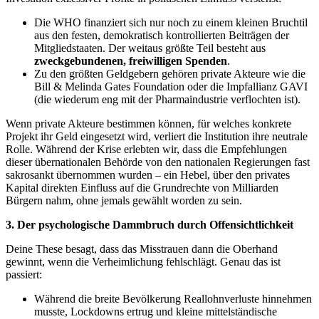
Die WHO finanziert sich nur noch zu einem kleinen Bruchtil
aus den festen, demokratisch kontrollierten Beiträgen der
Mitgliedstaaten. Der weitaus größte Teil besteht aus
zweckgebundenen, freiwilligen Spenden
.
Zu den größten Geldgebern gehören private Akteure wie die
Bill & Melinda Gates Foundation oder die Impfallianz GAVI
(die wiederum eng mit der Pharmaindustrie verflochten ist).
Wenn private Akteure bestimmen können, für welches konkrete
Projekt ihr Geld eingesetzt wird, verliert die Institution ihre neutrale
Rolle. Während der Krise erlebten wir, dass die Empfehlungen
dieser übernationalen Behörde von den nationalen Regierungen fast
sakrosankt übernommen wurden – ein Hebel, über den privates
Kapital direkten Einfluss auf die Grundrechte von Milliarden
Bürgern nahm, ohne jemals gewählt worden zu sein.
3. Der psychologische Dammbruch durch Offensichtlichkeit
Deine These besagt, dass das Misstrauen dann die Oberhand
gewinnt, wenn die Verheimlichung fehlschlägt. Genau das ist
passiert:
Während die breite Bevölkerung Reallohnverluste hinnehmen
musste, Lockdowns ertrug und kleine mittelständische