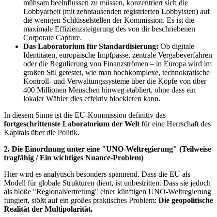
mühsam beeinflussen zu müssen, konzentriert sich die
Lobbyarbeit (mit zehntausenden registrierten Lobbyisten) auf
die wenigen Schlüsselstellen der Kommission. Es ist die
maximale Effizienzsteigerung des von dir beschriebenen
Corporate Capture.
Das Laboratorium für Standardisierung:
Ob digitale
Identitäten, europäische Impfpässe, zentrale Vergabeverfahren
oder die Regulierung von Finanzströmen – in Europa wird im
großen Stil getestet, wie man hochkomplexe, technokratische
Kontroll- und Verwaltungssysteme über die Köpfe von über
400 Millionen Menschen hinweg etabliert, ohne dass ein
lokaler Wähler dies effektiv blockieren kann.
In diesem Sinne ist die EU-Kommission definitiv das
fortgeschrittenste Laboratorium der Welt
für eine Herrschaft des
Kapitals über die Politik.
2. Die Einordnung unter eine "UNO-Weltregierung" (Teilweise
tragfähig / Ein wichtiges Nuance-Problem)
Hier wird es analytisch besonders spannend. Dass die EU als
Modell für globale Strukturen dient, ist unbestritten. Dass sie jedoch
als bloße "Regionalvertretung" einer künftigen UNO-Weltregierung
fungiert, stößt auf ein großes praktisches Problem:
Die geopolitische
Realität der Multipolarität.