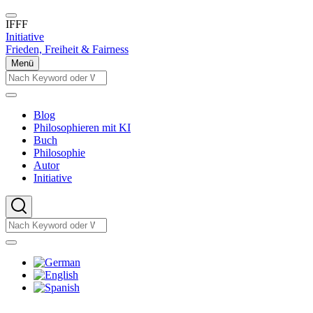
Direkt
zum
IFFF
Inhalt
Initiative
Frieden, Freiheit & Fairness
Menü
Suche
Suche
Blog
Main
Philosophieren mit KI
navigation
Buch
Philosophie
Autor
Initiative
Suche
Suche
Sprachumschalter